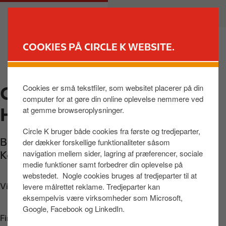
G
M
PRIVAT
ERHVERV
å
a
t
i
i
n
COOKIES PÅ CIRCLE K WEBSITE.
l
n
FIND BUTIK
h
a
o
v
Cookies er små tekstfiler, som websitet placerer på din
CIRCLE K EV
v
i
computer for at gøre din online oplevelse nemmere ved
e
g
HOVEDKONTOR
at gemme browseroplysninger.
d
a
i
t
Circle K bruger både cookies fra første og tredjeparter,
n
i
Borgmester Christiansens Gade 50
,
der dækker forskellige funktionaliteter såsom
d
o
navigation mellem sider, lagring af præferencer, sociale
København SV
,
2450
,
DK
h
n
medie funktioner samt forbedrer din oplevelse på
webstedet. Nogle cookies bruges af tredjeparter til at
o
levere målrettet reklame. Tredjeparter kan
Vis vej
l
eksempelvis være virksomheder som Microsoft,
d
Google, Facebook og LinkedIn.
Find os på:
App Store