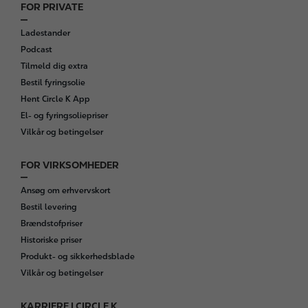
FOR PRIVATE
F
o
Ladestander
o
Podcast
t
Tilmeld dig extra
e
Bestil fyringsolie
r
Hent Circle K App
El- og fyringsoliepriser
Vilkår og betingelser
FOR VIRKSOMHEDER
Ansøg om erhvervskort
Bestil levering
Brændstofpriser
Historiske priser
Produkt- og sikkerhedsblade
Vilkår og betingelser
KARRIERE I CIRCLE K