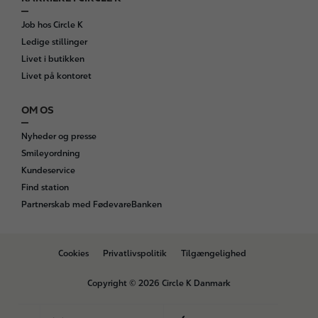
Job hos Circle K
Ledige stillinger
Livet i butikken
Livet på kontoret
OM OS
Nyheder og presse
Smileyordning
Kundeservice
Find station
Partnerskab med FødevareBanken
B
Cookies
Privatlivspolitik
Tilgængelighed
o
t
Copyright © 2026 Circle K Danmark
t
o
m