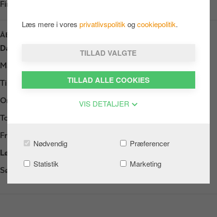
Find os på:
Google Play
Læs mere i vores
privatlivspolitik
og
cookiepolitik
.
ÅBNINGSTIDER
Dag
Opening hours
TILLAD VALGTE
Mandag
-
TILLAD ALLE COOKIES
Tirsdag
-
Onsdag
-
VIS DETALJER
Torsdag
-
Fredag
-
Nødvendig
Præferencer
Lørdag
-
Statistik
Marketing
Søndag
-