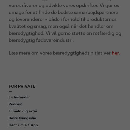
vores råvarer og udvikle vores opskrifter. Vi gør os
umage for at finde de bedste samarbejdspartnere
og leverandører - både i forhold til produkternes
kvalitet og smag, men også når det handler om
bæredygtighed. Vi vil gerne støtte en retfærdig og
bæredygtig fødevareindustri.
Læs mere om vores bæredygtighedsinitiativer
her
.
FOR PRIVATE
F
o
Ladestander
o
Podcast
t
Tilmeld dig extra
e
Bestil fyringsolie
r
Hent Circle K App