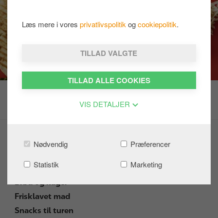
Læs mere i vores
privatlivspolitik
og
cookiepolitik
.
TILLAD VALGTE
TILLAD ALLE COOKIES
VIS DETALJER
Om vores mad
Nødvendig
Præferencer
Sandwich og panini
Statistik
Marketing
Burgere
Brød og kager
Frisklavet mad
Snacks til turen