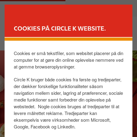
G
M
PRIVAT
ERHVERV
å
a
t
i
i
n
COOKIES PÅ CIRCLE K WEBSITE.
l
n
FIND BUTIK
h
a
o
v
Cookies er små tekstfiler, som websitet placerer på din
I
v
i
computer for at gøre din online oplevelse nemmere ved
m
e
g
at gemme browseroplysninger.
a
d
a
g
i
t
Circle K bruger både cookies fra første og tredjeparter,
e
n
i
der dækker forskellige funktionaliteter såsom
d
o
navigation mellem sider, lagring af præferencer, sociale
h
n
medie funktioner samt forbedrer din oplevelse på
webstedet. Nogle cookies bruges af tredjeparter til at
o
levere målrettet reklame. Tredjeparter kan
l
eksempelvis være virksomheder som Microsoft,
d
Google, Facebook og LinkedIn.