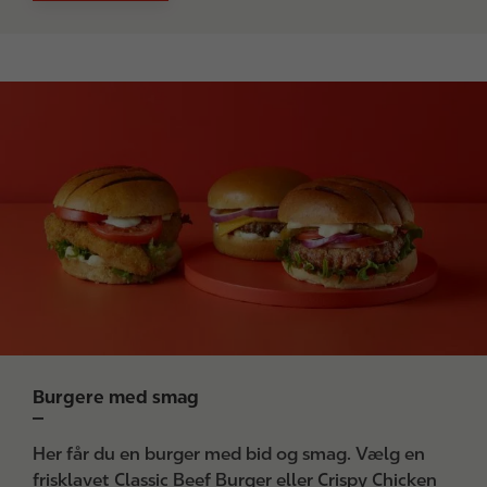
I
m
a
g
e
Burgere med smag
Her får du en burger med bid og smag. Vælg en
frisklavet Classic Beef Burger eller Crispy Chicken