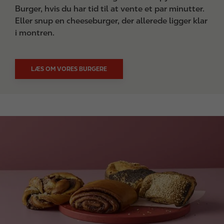
Burger, hvis du har tid til at vente et par minutter.
Eller snup en cheeseburger, der allerede ligger klar
i montren.
LÆS OM VORES BURGERE
I
m
a
g
e