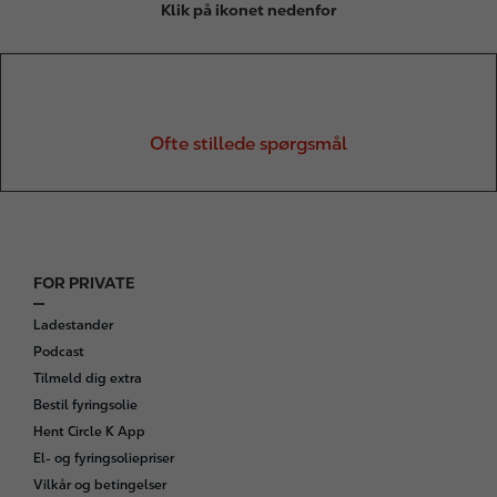
Klik på ikonet nedenfor
Ofte stillede spørgsmål
FOR PRIVATE
F
o
Ladestander
o
Podcast
t
Tilmeld dig extra
e
Bestil fyringsolie
r
Hent Circle K App
El- og fyringsoliepriser
Vilkår og betingelser