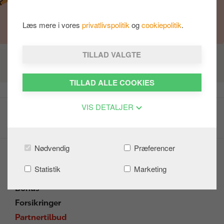
Læs mere i vores
privatlivspolitik
og
cookiepolitik
.
TILLAD VALGTE
TILLAD ALLE COOKIES
VIS DETALJER
Nødvendig
Præferencer
Circle K extra Mastercard
Statistik
Marketing
Kom i gang
Bonus
Forsikringer
Partnertilbud