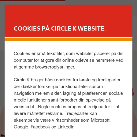
G
M
PRIVAT
ERHVERV
å
a
t
i
i
n
COOKIES PÅ CIRCLE K WEBSITE.
l
n
FIND BUTIK
h
a
o
v
Cookies er små tekstfiler, som websitet placerer på din
I
v
i
computer for at gøre din online oplevelse nemmere ved
m
e
g
at gemme browseroplysninger.
a
d
a
g
i
t
Circle K bruger både cookies fra første og tredjeparter,
e
n
i
der dækker forskellige funktionaliteter såsom
d
o
navigation mellem sider, lagring af præferencer, sociale
h
n
medie funktioner samt forbedrer din oplevelse på
webstedet. Nogle cookies bruges af tredjeparter til at
o
levere målrettet reklame. Tredjeparter kan
l
eksempelvis være virksomheder som Microsoft,
d
Google, Facebook og LinkedIn.