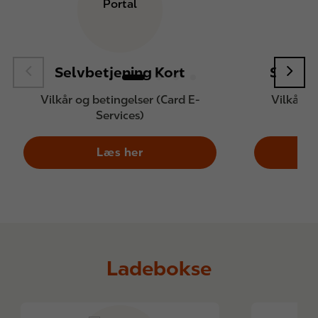
Selvbetjening Kort
Selvbe
Vilkår og betingelser (Card E-
Vilkår o
Services)
Læs her
Ladebokse