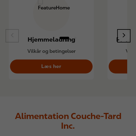
Hjemmeladning
Privatl
Vilkår og betingelser
Vilk
Læs her
Alimentation Couche-Tard
Inc.