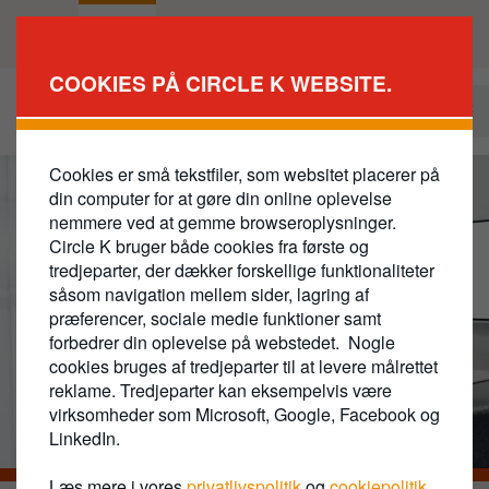
Gå
til
Privat
Erhverv
hovedindhold
COOKIES PÅ CIRCLE K WEBSITE.
Bliv erhvervskunde
Business
Main
Cookies er små tekstfiler, som websitet placerer på
Navigation
din computer for at gøre din online oplevelse
nemmere ved at gemme browseroplysninger.
Circle K bruger både cookies fra første og
tredjeparter, der dækker forskellige funktionaliteter
såsom navigation mellem sider, lagring af
præferencer, sociale medie funktioner samt
forbedrer din oplevelse på webstedet. Nogle
cookies bruges af tredjeparter til at levere målrettet
reklame. Tredjeparter kan eksempelvis være
virksomheder som Microsoft, Google, Facebook og
LinkedIn.
Læs mere i vores
privatlivspolitik
og
cookiepolitik
.