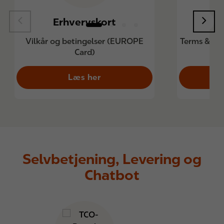
Erhvervskort
Co
Vilkår og betingelser (EUROPE
Terms & Co
Card)
Læs her
Selvbetjening, Levering og
Chatbot