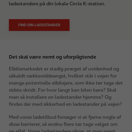
ladestandere på din lokale Circle K-station.
FIND DIN LADESTANDER
Det skal være nemt og uforpligtende
Elbilsmarkedet er stadig præget af uvidenhed og
såkaldt rækkeviddeangst, hvilket står i vejen for
mange potentielle elbilejere, som ikke tør tage det
sidste skridt. For hvor langt kan bilen køre? Skal
man så installere en ladestander hjemme? Og
findes der med sikkerhed en ladestander på vejen?
Med vores ladetilbud forsøger vi at fjerne nogle af
disse barrierer, så endnu flere tør tage valget om
en elbil. Vores ladestandere sikrer, at man nemt