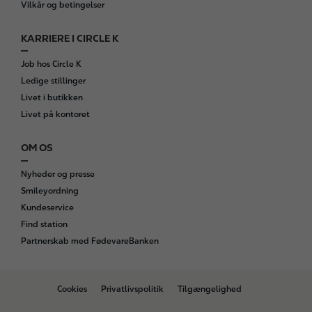
Vilkår og betingelser
KARRIERE I CIRCLE K
Job hos Circle K
Ledige stillinger
Livet i butikken
Livet på kontoret
OM OS
Nyheder og presse
Smileyordning
Kundeservice
Find station
Partnerskab med FødevareBanken
B
Cookies
Privatlivspolitik
Tilgængelighed
o