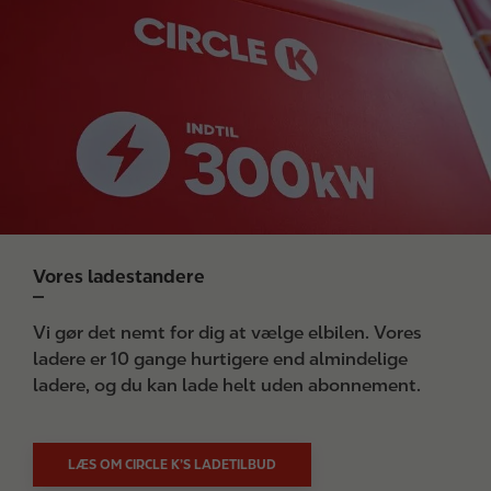
a
g
e
Vores ladestandere
Vi gør det nemt for dig at vælge elbilen. Vores
ladere er 10 gange hurtigere end almindelige
ladere, og du kan lade helt uden abonnement.
LÆS OM CIRCLE K’S LADETILBUD