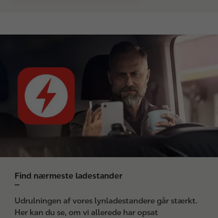
I
m
a
g
e
Find nærmeste ladestander
Udrulningen af vores lynladestandere går stærkt.
Her kan du se, om vi allerede har opsat