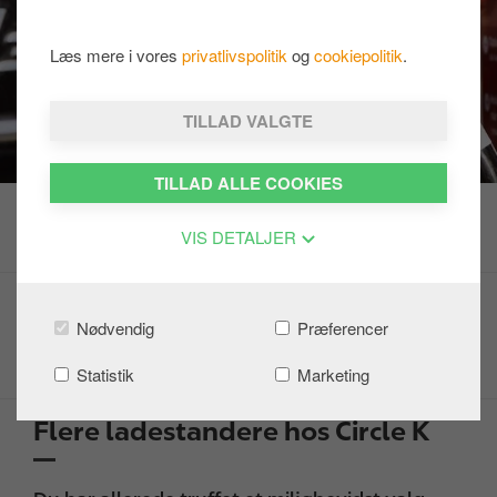
Læs mere i vores
privatlivspolitik
og
cookiepolitik
.
TILLAD VALGTE
TILLAD ALLE COOKIES
VIS DETALJER
Ladestandere
Nødvendig
Præferencer
HVO
Statistik
Marketing
Flere ladestandere hos Circle K