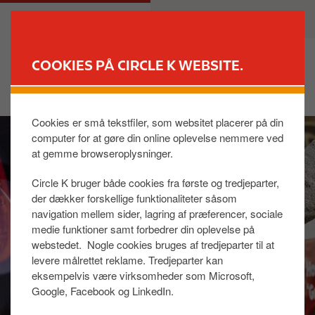
G
M
PRIVAT
ERHVERV
å
a
t
i
i
n
COOKIES PÅ CIRCLE K WEBSITE.
l
n
FIND BUTIK
h
a
o
v
Cookies er små tekstfiler, som websitet placerer på din
I
v
i
computer for at gøre din online oplevelse nemmere ved
m
e
g
at gemme browseroplysninger.
a
d
a
g
i
t
Circle K bruger både cookies fra første og tredjeparter,
e
n
i
der dækker forskellige funktionaliteter såsom
d
o
navigation mellem sider, lagring af præferencer, sociale
h
n
medie funktioner samt forbedrer din oplevelse på
webstedet. Nogle cookies bruges af tredjeparter til at
o
levere målrettet reklame. Tredjeparter kan
l
eksempelvis være virksomheder som Microsoft,
d
Google, Facebook og LinkedIn.