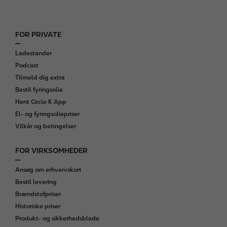
FOR PRIVATE
F
o
Ladestander
o
Podcast
t
Tilmeld dig extra
e
Bestil fyringsolie
r
Hent Circle K App
El- og fyringsoliepriser
Vilkår og betingelser
FOR VIRKSOMHEDER
Ansøg om erhvervskort
Bestil levering
Brændstofpriser
Historiske priser
Produkt- og sikkerhedsblade