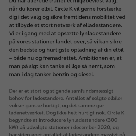
Du har allerede truffet et miljøbevidst valg,
når du kører elbil. Circle K vil gerne forstærke
dig i det valg og sikre fremtidens mobilitet ved
at tilbyde et stort netværk af elladestandere.
Vi er i gang med at opsætte lynladestandere
på vores stationer landet over, så vi kan sikre
den bedste og hurtigste opladning af din elbil
– både nu og fremadrettet. Ambitionen er, at
man på sigt kan tanke el lige så nemt, som
man i dag tanker benzin og diesel.
Der er et stort og stigende samfundsmæssigt
behov for ladestandere. Antallet af solgte elbiler
vokser ganske hurtigt, og det samme gør
ladenetværket. Dog ikke helt hurtigt nok. Circle K
begyndte at introducere lynladestandere (300
kW) på udvalgte stationer i december 2020, og
har siden øget antallet af ladestandere massivt på