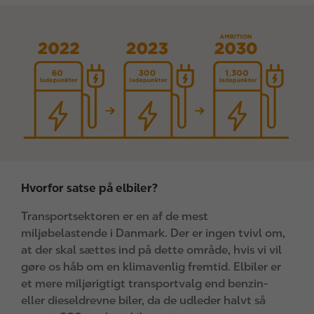
I
m
a
g
e
Hvorfor satse på elbiler?
Transportsektoren er en af de mest
miljøbelastende i Danmark. Der er ingen tvivl om,
at der skal sættes ind på dette område, hvis vi vil
gøre os håb om en klimavenlig fremtid. Elbiler er
et mere miljørigtigt transportvalg end benzin-
eller dieseldrevne biler, da de udleder halvt så