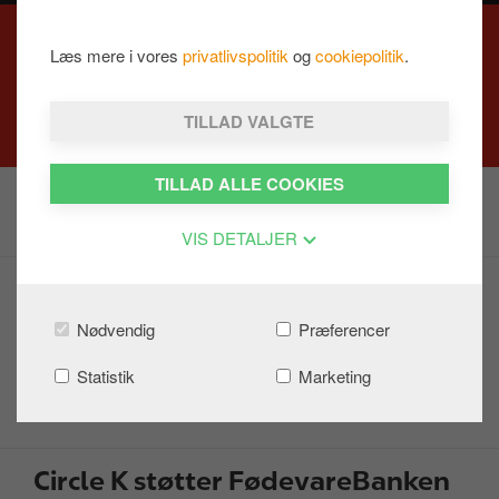
CIRCLE K STØTTER
Læs mere i vores
privatlivspolitik
og
cookiepolitik
.
FØDEVAREBANKEN
TILLAD VALGTE
TILLAD ALLE COOKIES
VIS DETALJER
Energi- og vandforbrug
Nødvendig
Præferencer
Emballage, affald og spild
Mad og drikke
Statistik
Marketing
Partnerskaber
Circle K støtter FødevareBanken