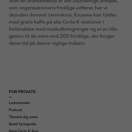
Som en anerkendelse af det uvurderlige arbejde,
som organisationens frivillige udfører, har vi
desuden doneret termokrus. Krusene kan fyldes
med gratis kaffe på alle Circle K-stationer i
forbindelse med madudbringninger og er en lille
gestus til de mere end 200 frivillige, der bruger
deres tid på denne vigtige indsats.
FOR PRIVATE
F
o
Ladestander
o
Podcast
t
Tilmeld dig extra
e
Bestil fyringsolie
r
Hent Circle K App