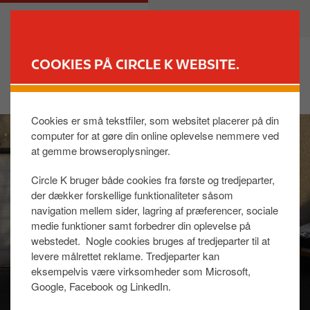
G
M
PRIVAT
ERHVERV
å
a
t
i
i
n
COOKIES PÅ CIRCLE K WEBSITE.
l
n
FIND BUTIK
h
a
o
v
Cookies er små tekstfiler, som websitet placerer på din
I
v
i
computer for at gøre din online oplevelse nemmere ved
m
e
g
at gemme browseroplysninger.
a
d
a
g
i
t
Circle K bruger både cookies fra første og tredjeparter,
e
n
i
der dækker forskellige funktionaliteter såsom
d
o
navigation mellem sider, lagring af præferencer, sociale
h
n
medie funktioner samt forbedrer din oplevelse på
webstedet. Nogle cookies bruges af tredjeparter til at
o
levere målrettet reklame. Tredjeparter kan
l
eksempelvis være virksomheder som Microsoft,
d
Google, Facebook og LinkedIn.