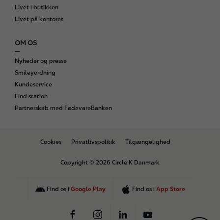
Livet i butikken
Livet på kontoret
OM OS
Nyheder og presse
Smileyordning
Kundeservice
Find station
Partnerskab med FødevareBanken
B
Cookies
Privatlivspolitik
Tilgængelighed
o
t
Copyright © 2026 Circle K Danmark
t
o
m
Find os i
Google Play
Find os i
App Store