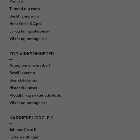
Podcast
t
Tilmeld dig extra
e
Bestil fyringsolie
r
Hent Circle K App
El- og fyringsoliepriser
Vilkår og betingelser
FOR VIRKSOMHEDER
Ansøg om erhvervskort
Bestil levering
Brændstofpriser
Historiske priser
Produkt- og sikkerhedsblade
Vilkår og betingelser
KARRIERE I CIRCLE K
Job hos Circle K
Ledige stillinger