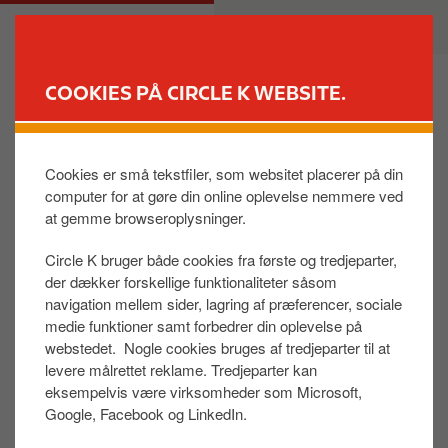
G
M
PRIVAT
ERHVERV
å
a
t
i
i
n
COOKIES PÅ CIRCLE K WEBSITE.
l
n
FIND BUTIK
h
a
o
v
Cookies er små tekstfiler, som websitet placerer på din
Produkt- og
v
i
computer for at gøre din online oplevelse nemmere ved
sikkerhedsdatablade
e
g
at gemme browseroplysninger.
d
a
i
t
Circle K bruger både cookies fra første og tredjeparter,
n
i
der dækker forskellige funktionaliteter såsom
Vi gør produkt- & sikkerheds-datablade
d
o
navigation mellem sider, lagring af præferencer, sociale
tilgængelige på vores hjemmeside for at sikre, at
h
n
medie funktioner samt forbedrer din oplevelse på
du altid har adgang til vigtig information om vores
webstedet. Nogle cookies bruges af tredjeparter til at
o
produkter. Disse datablade giver detaljer om
levere målrettet reklame. Tredjeparter kan
l
eksempelvis være virksomheder som Microsoft,
produkternes egenskaber, sikker håndtering,
d
Google, Facebook og LinkedIn.
opbevaring og hvordan du skal reagere i tilfælde
af spild eller uheld.