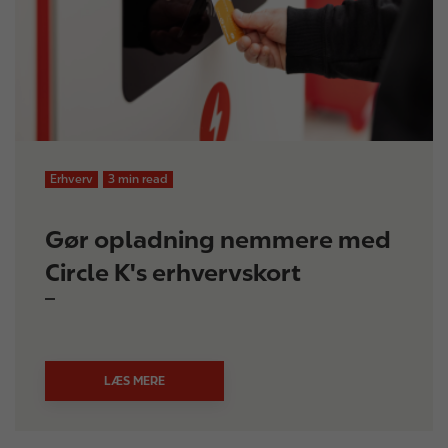
Erhverv
3 min read
Gør opladning nemmere med
Circle K's erhvervskort
LÆS MERE