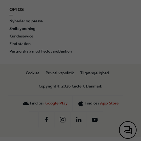
OM OS
Nyheder og presse
Smileyordning
Kundeservice
Find station
Partnerskab med FødevareBanken
B
Cookies
Privatlivspolitik
Tilgængelighed
o
t
Copyright © 2026 Circle K Danmark
t
o
m
Find os i
Google Play
Find os i
App Store