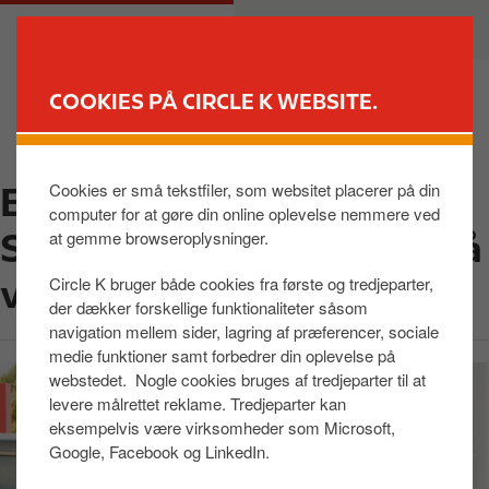
G
M
PRIVAT
ERHVERV
å
a
t
i
i
n
COOKIES PÅ CIRCLE K WEBSITE.
l
n
FIND BUTIK
h
a
o
v
Cookies er små tekstfiler, som websitet placerer på din
Er du erhvervskunde?
v
i
computer for at gøre din online oplevelse nemmere ved
e
g
Sådan lader du elbilen på
at gemme browseroplysninger.
d
a
i
t
vores stationer
Circle K bruger både cookies fra første og tredjeparter,
n
i
der dækker forskellige funktionaliteter såsom
d
o
navigation mellem sider, lagring af præferencer, sociale
h
n
medie funktioner samt forbedrer din oplevelse på
webstedet. Nogle cookies bruges af tredjeparter til at
o
levere målrettet reklame. Tredjeparter kan
l
eksempelvis være virksomheder som Microsoft,
d
Google, Facebook og LinkedIn.