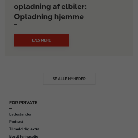
opladning af elbiler:
Opladning hjemme
LÆS MERE
SE ALLE NYHEDER
FOR PRIVATE
F
o
Ladestander
o
Podcast
t
Tilmeld dig extra
e
Bestil fyringsolie