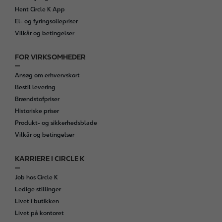
r
Hent Circle K App
El- og fyringsoliepriser
Vilkår og betingelser
FOR VIRKSOMHEDER
Ansøg om erhvervskort
Bestil levering
Brændstofpriser
Historiske priser
Produkt- og sikkerhedsblade
Vilkår og betingelser
KARRIERE I CIRCLE K
Job hos Circle K
Ledige stillinger
Livet i butikken
Livet på kontoret