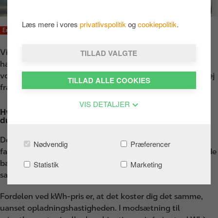
Læs mere i vores
privatlivspolitik
og
cookiepolitik
.
Erhverv
3 min read
Vi ved, at tid er altafgørende, når du er på farten. Derfor
TILLAD VALGTE
har vi installeret hurtige 300 kW-lynladere på mange af
vores Circle K stationer, så du nemt kan lade elbilen på vej
TILLAD ALLE COOKIES
fra A til B.
VIS DETALJER
Hvad betyder det, at du kun betaler en kWh-pris, når
du lader?
Det betyder, at du kun betaler for den strøm, din bil
Nødvendig
Præferencer
faktisk modtager. Uanset, hvor meget du ønsker at oplade
batteriet eller hvor koldt det er udenfor, betaler du den
Statistik
Marketing
samme pris for strømmen hos Circle K.
Fordelen ved kWh-pris er, at det koster dig det samme,
uanset opladningshastigheden. I modsætning til