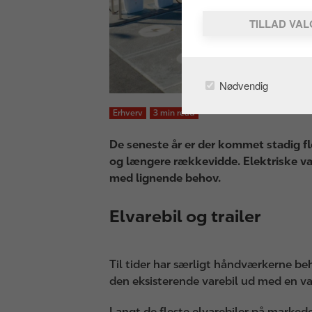
TILLAD VA
Nødvendig
Erhverv
3 min read
De seneste år er der kommet stadig fl
og længere rækkevidde. Elektriske var
med lignende behov.
Elvarebil og trailer
Til tider har særligt håndværkerne beho
den eksisterende varebil ud med en var
Langt de fleste elvarebiler på marked