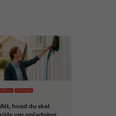
Erhverv
3 min read
Alt, hvad du skal
vide om opladning