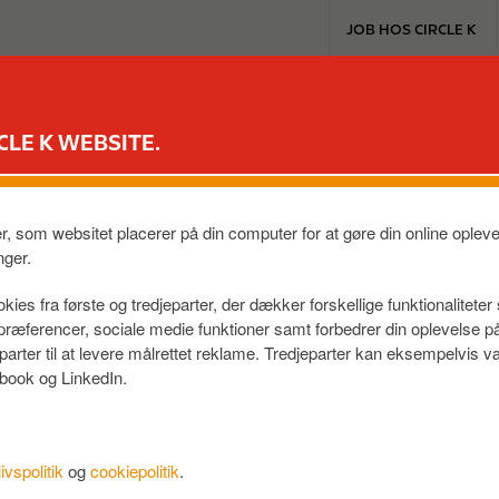
T
JOB HOS CIRCLE K
o
p
m
EXTRA & MASTERCARD
VORES PRODUKTER
TIL BILEN
e
CLE K WEBSITE.
n
u
ebiler - et stadig vok
er, som websitet placerer på din computer for at gøre din online ople
nger.
kies fra første og tredjeparter, der dækker forskellige funktionalitete
f præferencer, sociale medie funktioner samt forbedrer din oplevelse 
eparter til at levere målrettet reklame. Tredjeparter kan eksempelvi
book og LinkedIn.
livspolitik
og
cookiepolitik
.