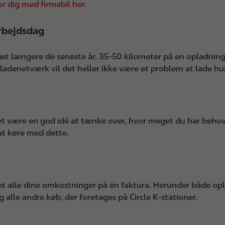
 dig med firmabil her.
arbejdsdag
get længere de seneste år. 35-50 kilometer på en opladnin
adenetværk vil det heller ikke være et problem at lade hur
 det være en god idé at tænke over, hvor meget du har behov
 at køre med dette.
let alle dine omkostninger på én faktura. Herunder både 
 alle andre køb, der foretages på Circle K-stationer.