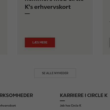
K's erhvervskort
LÆS MERE
SE ALLE NYHEDER
IRKSOMHEDER
KARRIERE I CIRCLE K
rhvervskort
Job hos Circle K