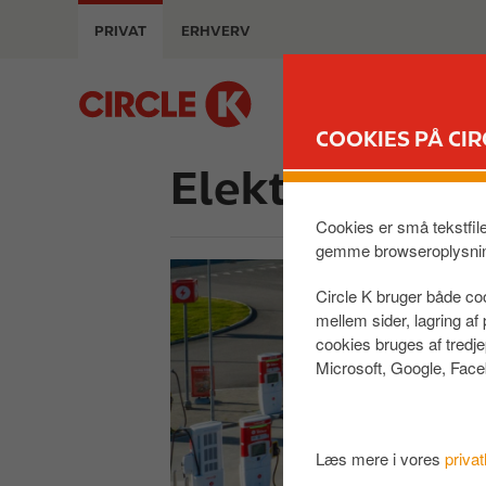
G
PRIVAT
ERHVERV
å
t
i
M
l
a
COOKIES PÅ CIR
h
i
o
Elektriske var
n
v
n
e
a
Cookies er små tekstfil
d
v
gemme browseroplysni
i
i
Circle K bruger både coo
n
g
mellem sider, lagring a
d
a
cookies bruges af tredj
h
t
Microsoft, Google, Face
o
i
l
o
d
n
Læs mere i vores
privat