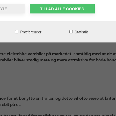
LGTE
TILLAD ALLE COOKIES
Præferencer
Statistik
ere elektriske varebiler på markedet, samtidig med at de æl
ebiler bliver stadig mere og mere attraktive for både hån
v for at benytte en trailer, og dette vil ofte være et kriteri
ebil på el.
et har mulighed for at tilslutte en trailer, og den maksim