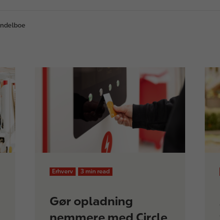
endelboe
Erhverv
3 min read
Gør opladning
nemmere med Circle