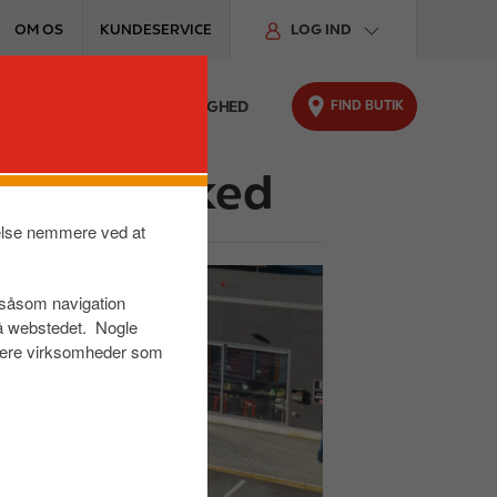
OM OS
KUNDESERVICE
LOG IND
FIND BUTIK
FYRINGSOLIE
BÆREDYGTIGHED
sende marked
velse nemmere ved at
r såsom navigation
på webstedet. Nogle
s være virksomheder som