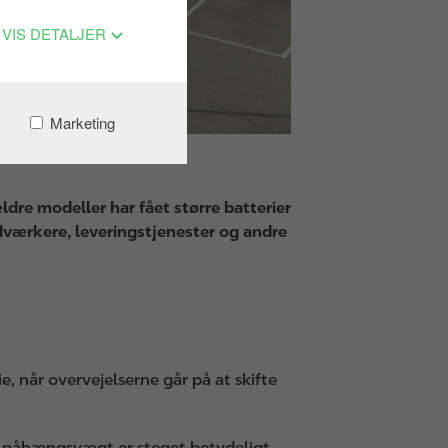
VIS DETALJER
Marketing
dre modeller har fået større batterier
dværkere, leveringstjenester og andre
e, når overvejelserne går på at skifte
ale påhængsvægt er steget betydeligt