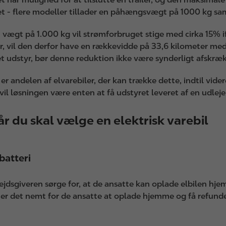
ret - flere modeller tillader en påhængsvægt på 1000 kg sa
vægt på 1.000 kg vil strømforbruget stige med cirka 15% if
, vil den derfor have en rækkevidde på 33,6 kilometer med 
t udstyr, bør denne reduktion ikke være synderligt afskræ
 er andelen af elvarebiler, der kan trække dette, indtil vi
 vil løsningen være enten at få udstyret leveret af en udlejer
år du skal vælge en elektrisk varebil
batteri
sgiveren sørge for, at de ansatte kan oplade elbilen hjem
, er det nemt for de ansatte at oplade hjemme og få refund