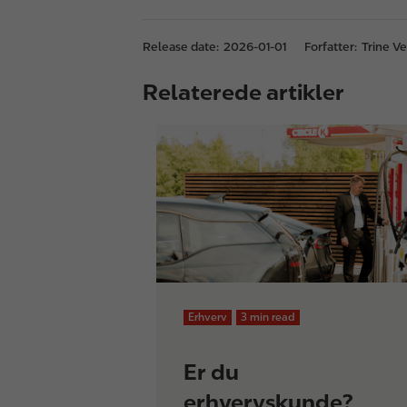
Release date:
2026-01-01
Forfatter:
Trine V
Relaterede artikler
Erhverv
3 min read
Er du
erhvervskunde?