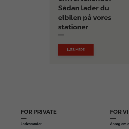
Sådan lader du
elbilen på vores
stationer
LÆS MERE
FOR PRIVATE
FOR V
F
o
Ladestander
Ansøg om e
o