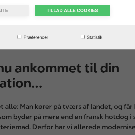
LGTE
TILLAD ALLE COOKIES
Præferencer
Statistik
nu ankommet til din
ation…
t alle: Man kører på tværs af landet, og får
som byder på mere end en fransk hotdog i 
eteriemad. Derfor har vi allerede modernis