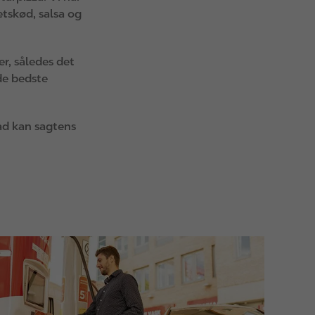
etskød, salsa og
er, således det
de bedste
mad kan sagtens
m
a
g
e