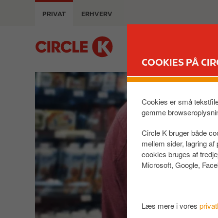
G
m
PRIVAT
ERHVERV
å
a
t
g
i
M
e
l
a
COOKIES PÅ CIR
h
i
o
n
v
n
e
a
Cookies er små tekstfil
d
v
gemme browseroplysni
i
i
Circle K bruger både coo
n
g
mellem sider, lagring a
d
a
cookies bruges af tredj
h
t
Microsoft, Google, Face
o
i
l
o
d
n
Læs mere i vores
privat