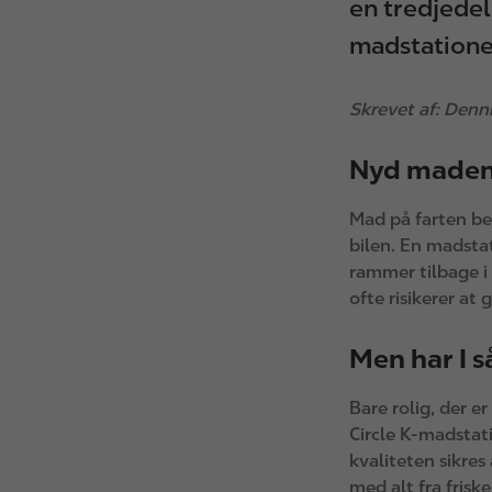
en tredjedel
madstatione
Skrevet af: Den
Nyd maden 
Mad på farten be
bilen. En madsta
rammer tilbage i 
ofte risikerer at
Men har I 
Bare rolig, der e
Circle K-madstat
kvaliteten sikres
med alt fra fris