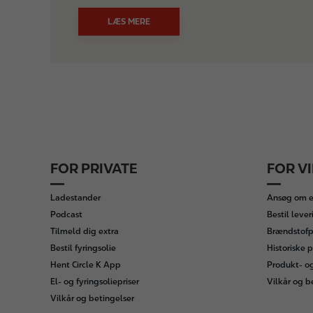
LÆS MERE
FOR PRIVATE
FOR V
F
o
Ladestander
Ansøg om e
o
Podcast
Bestil lever
t
Tilmeld dig extra
Brændstofpr
e
Bestil fyringsolie
Historiske p
r
Hent Circle K App
Produkt- o
El- og fyringsoliepriser
Vilkår og b
Vilkår og betingelser