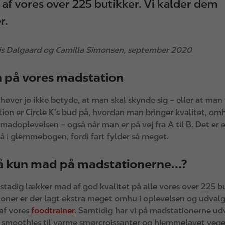
 af vores over 225 butikker. Vi kalder dem
r.
nis Dalgaard og Camilla Simonsen, september 2020
på vores madstation
høver jo ikke betyde, at man skal skynde sig – eller at ma
tion er Circle K’s bud på, hvordan man bringer kvalitet, o
madoplevelsen – også når man er på vej fra A til B. Det er
 gå i glemmebogen, fordi fart fylder så meget.
så kun mad på madstationerne…?
r stadig lækker mad af god kvalitet på alle vores over 225 b
ioner er der lagt ekstra meget omhu i oplevelsen og udvalg
 af vores
foodtrainer
. Samtidig har vi på madstationerne u
ke smoothies til varme smørcroissanter og hjemmelavet veget