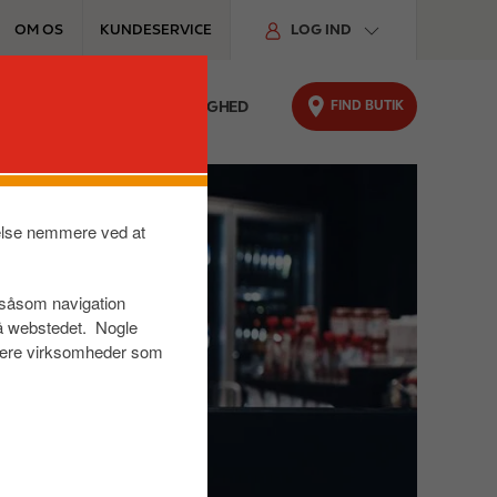
OM OS
KUNDESERVICE
LOG IND
FIND BUTIK
FYRINGSOLIE
BÆREDYGTIGHED
velse nemmere ved at
r såsom navigation
på webstedet. Nogle
s være virksomheder som