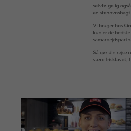
selvfølgelig ogs
en stenovnsbagt 
Vi bruger hos Cir
kun er de bedste 
samarbejdspartne
Så gør din rejse 
være frisklavet, 
I
m
a
g
e