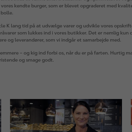
å vores kendte burger, som er blevet opgraderet med kvalit
bolle.
cle K lang tid på at udvælge varer og udvikle vores opskrift
råvarer som lukkes ind i vores butikker. Det er nemlig kun 
re og leverandører, som vi indgår et samarbejde med.
nemmere – og kig ind forbi os, når du er på farten. Hurtig 
fristende og smage godt.
I
I
m
a
g
e