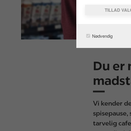
TILLAD VA
Nødvendig
Du er 
madst
Vi kender de
spisepause, 
tarvelig caf