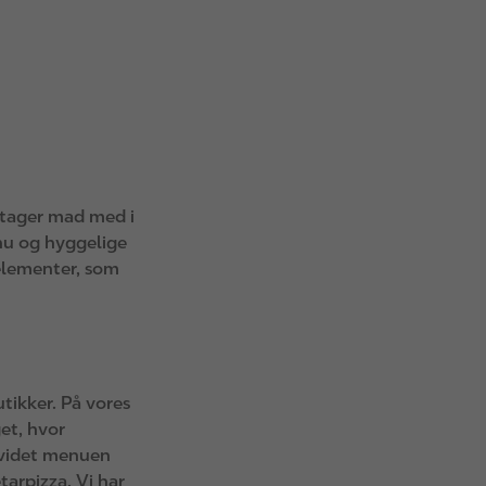
n tager mad med i
mhu og hyggelige
 elementer, som
utikker. På vores
et, hvor
dvidet menuen
arpizza. Vi har