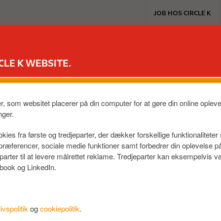
T
JOB HOS CIRCLE K
o
p
m
EXTRA & MASTERCARD
VORES PRODUKTER
TIL BILEN
e
CLE K WEBSITE.
n
u
er, som websitet placerer på din computer for at gøre din online ople
nger.
kies fra første og tredjeparter, der dækker forskellige funktionalitete
f præferencer, sociale medie funktioner samt forbedrer din oplevelse 
eparter til at levere målrettet reklame. Tredjeparter kan eksempelvi
book og LinkedIn.
livspolitik
og
cookiepolitik
.