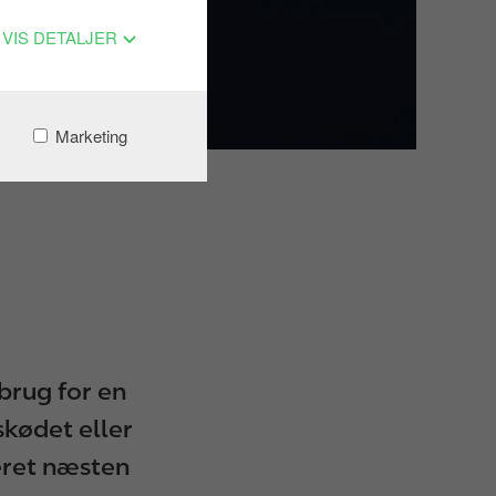
VIS DETALJER
Marketing
 brug for en
skødet eller
eret næsten