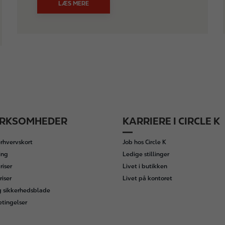
LÆS MERE
IRKSOMHEDER
KARRIERE I CIRCLE K
rhvervskort
Job hos Circle K
ing
Ledige stillinger
iser
Livet i butikken
riser
Livet på kontoret
g sikkerhedsblade
etingelser