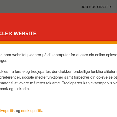
T
JOB HOS CIRCLE K
o
p
m
EXTRA & MASTERCARD
VORES PRODUKTER
TIL BILEN
e
CLE K WEBSITE.
n
u
, HIRTSHALS
er, som websitet placerer på din computer for at gøre din online ople
K
nger.
kies fra første og tredjeparter, der dækker forskellige funktionalitete
f præferencer, sociale medie funktioner samt forbedrer din oplevelse 
eparter til at levere målrettet reklame. Tredjeparter kan eksempelvi
book og LinkedIn.
livspolitik
og
cookiepolitik
.