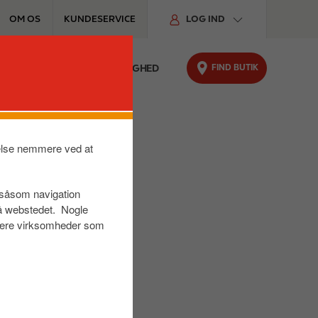
OM OS
KUNDESERVICE
LOG IND
FIND BUTIK
FYRINGSOLIE
BÆREDYGTIGHED
velse nemmere ved at
r såsom navigation
på webstedet. Nogle
s være virksomheder som