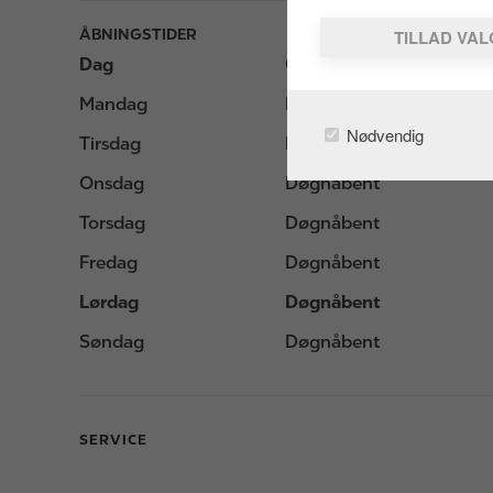
ÅBNINGSTIDER
TILLAD VA
Dag
Opening hours
Mandag
Døgnåbent
Nødvendig
Tirsdag
Døgnåbent
Onsdag
Døgnåbent
Torsdag
Døgnåbent
Fredag
Døgnåbent
Lørdag
Døgnåbent
Søndag
Døgnåbent
SERVICE