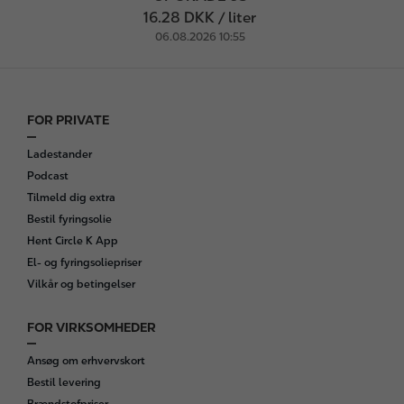
16.28 DKK / liter
06.08.2026 10:55
FOR PRIVATE
F
o
Ladestander
o
Podcast
t
Tilmeld dig extra
e
Bestil fyringsolie
r
Hent Circle K App
El- og fyringsoliepriser
Vilkår og betingelser
FOR VIRKSOMHEDER
Ansøg om erhvervskort
Bestil levering