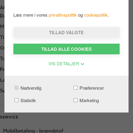
ÅBNINGSTIDER
Læs mere i vores
privatlivspolitik
og
cookiepolitik
.
Dag
Opening hours
Mandag
Døgnåbent
TILLAD VALGTE
Tirsdag
Døgnåbent
Onsdag
Døgnåbent
TILLAD ALLE COOKIES
Torsdag
Døgnåbent
VIS DETALJER
Fredag
Døgnåbent
Lørdag
Døgnåbent
Nødvendig
Præferencer
Søndag
Døgnåbent
Statistik
Marketing
SERVICE
Mobilbetaling - brændstof