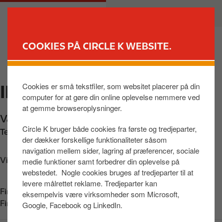
G
M
PRIVAT
ERHVERV
å
a
t
i
i
n
COOKIES PÅ CIRCLE K WEBSITE.
l
n
FIND BUTIK
h
a
o
v
Cookies er små tekstfiler, som websitet placerer på din
INGO TARM
v
i
computer for at gøre din online oplevelse nemmere ved
e
g
at gemme browseroplysninger.
d
a
Vardevej 6
,
Tarm
,
6880
,
DK
i
t
Circle K bruger både cookies fra første og tredjeparter,
Telefon:
+4580208088
n
i
der dækker forskellige funktionaliteter såsom
d
o
navigation mellem sider, lagring af præferencer, sociale
h
n
Vis vej
medie funktioner samt forbedrer din oplevelse på
webstedet. Nogle cookies bruges af tredjeparter til at
o
levere målrettet reklame. Tredjeparter kan
l
Find os på:
App Store
eksempelvis være virksomheder som Microsoft,
d
Find os på:
Google Play
Google, Facebook og LinkedIn.