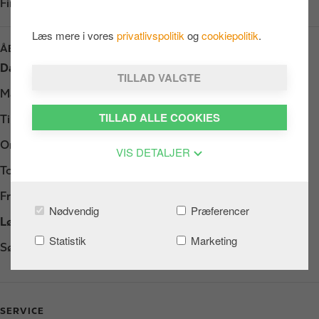
Find os på:
Google Play
Læs mere i vores
privatlivspolitik
og
cookiepolitik
.
ÅBNINGSTIDER
Dag
Opening hours
TILLAD VALGTE
Mandag
Døgnåbent
TILLAD ALLE COOKIES
Tirsdag
Døgnåbent
Onsdag
Døgnåbent
VIS DETALJER
Torsdag
Døgnåbent
Fredag
Døgnåbent
Nødvendig
Præferencer
Lørdag
Døgnåbent
Statistik
Marketing
Søndag
Døgnåbent
SERVICE