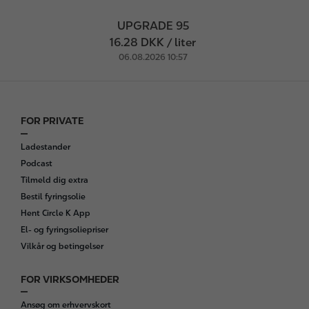
UPGRADE 95
16.28 DKK / liter
06.08.2026 10:57
FOR PRIVATE
F
o
Ladestander
o
Podcast
t
Tilmeld dig extra
e
Bestil fyringsolie
r
Hent Circle K App
El- og fyringsoliepriser
Vilkår og betingelser
FOR VIRKSOMHEDER
Ansøg om erhvervskort