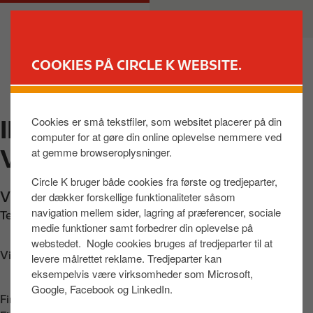
G
M
PRIVAT
ERHVERV
å
a
t
i
i
n
COOKIES PÅ CIRCLE K WEBSITE.
l
n
FIND BUTIK
h
a
o
v
Cookies er små tekstfiler, som websitet placerer på din
INGO RANDERS,
v
i
computer for at gøre din online oplevelse nemmere ved
e
g
VIBORGVEJ
at gemme browseroplysninger.
d
a
i
t
Circle K bruger både cookies fra første og tredjeparter,
n
i
Viborgvej 100
,
Randers NV
,
8920
,
DK
der dækker forskellige funktionaliteter såsom
d
o
navigation mellem sider, lagring af præferencer, sociale
Telefon:
+4580208088
h
n
medie funktioner samt forbedrer din oplevelse på
webstedet. Nogle cookies bruges af tredjeparter til at
o
Vis vej
levere målrettet reklame. Tredjeparter kan
l
eksempelvis være virksomheder som Microsoft,
d
Google, Facebook og LinkedIn.
Find os på:
App Store