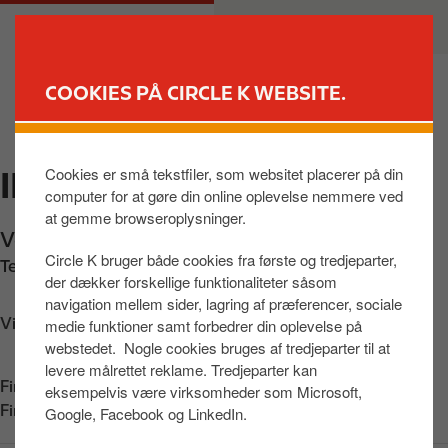
G
M
PRIVAT
ERHVERV
å
a
t
i
i
n
COOKIES PÅ CIRCLE K WEBSITE.
l
n
FIND BUTIK
h
a
o
v
Cookies er små tekstfiler, som websitet placerer på din
INGO OTTERUP
v
i
computer for at gøre din online oplevelse nemmere ved
e
g
at gemme browseroplysninger.
d
a
Vestergade 2
,
Otterup
,
5450
,
DK
i
t
Circle K bruger både cookies fra første og tredjeparter,
Telefon:
+4580208088
n
i
der dækker forskellige funktionaliteter såsom
d
o
navigation mellem sider, lagring af præferencer, sociale
h
n
Vis vej
medie funktioner samt forbedrer din oplevelse på
webstedet. Nogle cookies bruges af tredjeparter til at
o
levere målrettet reklame. Tredjeparter kan
l
Find os på:
App Store
eksempelvis være virksomheder som Microsoft,
d
Find os på:
Google Play
Google, Facebook og LinkedIn.