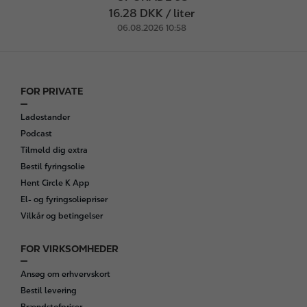
16.28 DKK / liter
06.08.2026 10:58
FOR PRIVATE
F
o
Ladestander
o
Podcast
t
Tilmeld dig extra
e
Bestil fyringsolie
r
Hent Circle K App
El- og fyringsoliepriser
Vilkår og betingelser
FOR VIRKSOMHEDER
Ansøg om erhvervskort
Bestil levering