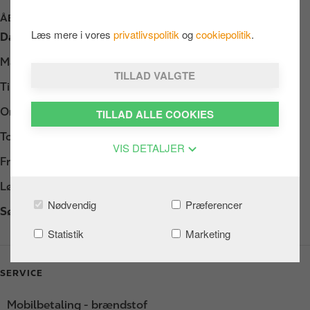
ÅBNINGSTIDER
Læs mere i vores
privatlivspolitik
og
cookiepolitik
.
Dag
Opening hours
Mandag
Døgnåbent
TILLAD VALGTE
Tirsdag
Døgnåbent
Onsdag
Døgnåbent
TILLAD ALLE COOKIES
Torsdag
Døgnåbent
VIS DETALJER
Fredag
Døgnåbent
Lørdag
Døgnåbent
Nødvendig
Præferencer
Søndag
Døgnåbent
Statistik
Marketing
SERVICE
Mobilbetaling - brændstof