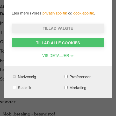
ÅBNINGSTIDER
Læs mere i vores
privatlivspolitik
og
cookiepolitik
.
Dag
Opening hours
Mandag
Døgnåbent
TILLAD VALGTE
Tirsdag
Døgnåbent
Onsdag
Døgnåbent
TILLAD ALLE COOKIES
Torsdag
Døgnåbent
VIS DETALJER
Fredag
Døgnåbent
Lørdag
Døgnåbent
Nødvendig
Præferencer
Søndag
Døgnåbent
Statistik
Marketing
SERVICE
Mobilbetaling - brændstof