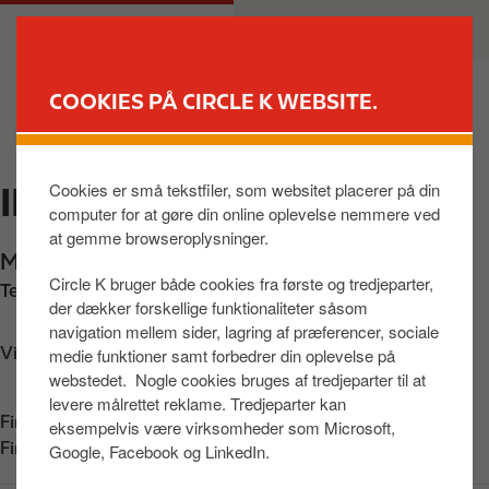
G
M
PRIVAT
ERHVERV
å
a
t
i
i
n
COOKIES PÅ CIRCLE K WEBSITE.
l
n
FIND BUTIK
h
a
o
v
Cookies er små tekstfiler, som websitet placerer på din
INGO MEJLBY
v
i
computer for at gøre din online oplevelse nemmere ved
e
g
at gemme browseroplysninger.
d
a
Mejlbyvej 701
,
Hjortshøj
,
8530
,
DK
i
t
Circle K bruger både cookies fra første og tredjeparter,
Telefon:
+4580208088
n
i
der dækker forskellige funktionaliteter såsom
d
o
navigation mellem sider, lagring af præferencer, sociale
h
n
Vis vej
medie funktioner samt forbedrer din oplevelse på
webstedet. Nogle cookies bruges af tredjeparter til at
o
levere målrettet reklame. Tredjeparter kan
l
Find os på:
App Store
eksempelvis være virksomheder som Microsoft,
d
Find os på:
Google Play
Google, Facebook og LinkedIn.