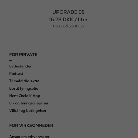
UPGRADE 95
16.28 DKK / liter
06.08.2026 10:55
FOR PRIVATE
F
o
Ladestander
o
Podcast
t
Tilmeld dig extra
e
Bestil fyringsolie
r
Hent Circle K App
El- og fyringsoliepriser
Vilkår og betingelser
FOR VIRKSOMHEDER
Ansøg om erhvervskort