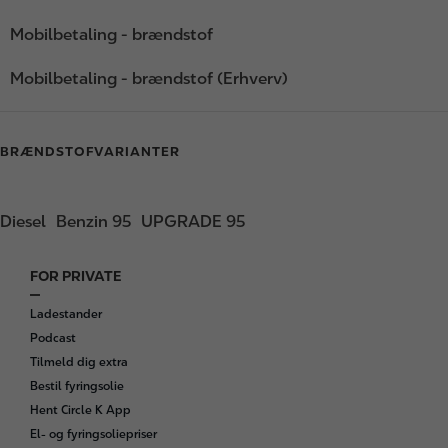
Mobilbetaling - brændstof
Mobilbetaling - brændstof (Erhverv)
BRÆNDSTOFVARIANTER
Diesel
Benzin 95
UPGRADE 95
FOR PRIVATE
F
o
Ladestander
o
Podcast
t
Tilmeld dig extra
e
Bestil fyringsolie
r
Hent Circle K App
El- og fyringsoliepriser