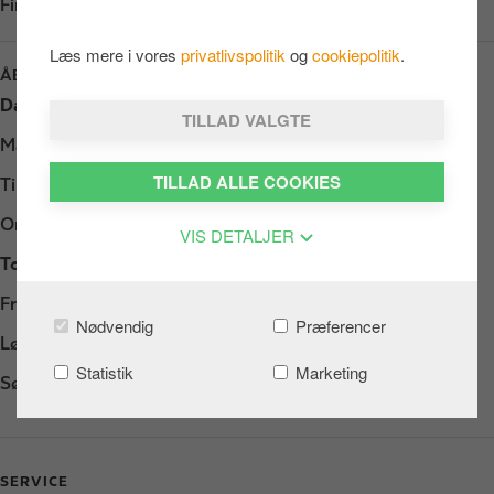
Find os på:
Google Play
Læs mere i vores
privatlivspolitik
og
cookiepolitik
.
ÅBNINGSTIDER
Dag
Opening hours
TILLAD VALGTE
Mandag
Døgnåbent
TILLAD ALLE COOKIES
Tirsdag
Døgnåbent
Onsdag
Døgnåbent
VIS DETALJER
Torsdag
Døgnåbent
Fredag
Døgnåbent
Nødvendig
Præferencer
Lørdag
Døgnåbent
Statistik
Marketing
Søndag
Døgnåbent
SERVICE