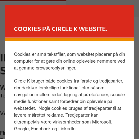
G
M
PRIVAT
ERHVERV
å
a
t
i
i
n
COOKIES PÅ CIRCLE K WEBSITE.
l
n
FIND BUTIK
h
a
o
v
Cookies er små tekstfiler, som websitet placerer på din
INGO HUNDIGE, WAVES
v
i
computer for at gøre din online oplevelse nemmere ved
e
g
STORCENTER
at gemme browseroplysninger.
d
a
i
t
Circle K bruger både cookies fra første og tredjeparter,
n
i
Waves Storcenter 13 C
,
Greve
,
2670
,
DK
der dækker forskellige funktionaliteter såsom
d
o
navigation mellem sider, lagring af præferencer, sociale
Telefon:
+4580208088
h
n
medie funktioner samt forbedrer din oplevelse på
webstedet. Nogle cookies bruges af tredjeparter til at
o
Vis vej
levere målrettet reklame. Tredjeparter kan
l
eksempelvis være virksomheder som Microsoft,
d
Google, Facebook og LinkedIn.
Find os på:
App Store