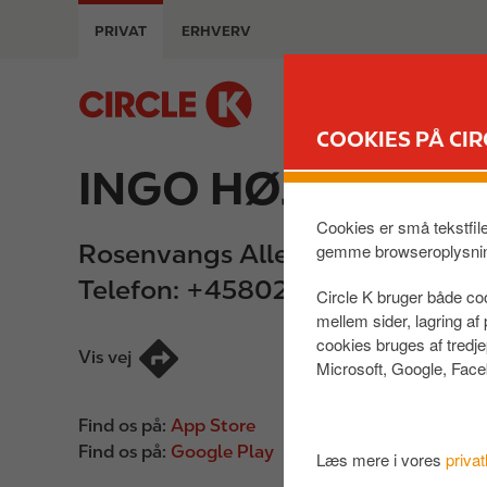
G
PRIVAT
ERHVERV
å
t
i
M
l
a
COOKIES PÅ CIR
h
i
o
INGO HØJBJERG,
n
v
n
e
a
Cookies er små tekstfil
d
Rosenvangs Alle 218
,
Højbjerg
,
v
gemme browseroplysni
i
i
Telefon:
+4580208088
Circle K bruger både coo
n
g
mellem sider, lagring a
d
a
cookies bruges af tredj
h
t
Vis vej
Microsoft, Google, Face
o
i
l
o
Find os på:
App Store
d
n
Find os på:
Google Play
Læs mere i vores
privat