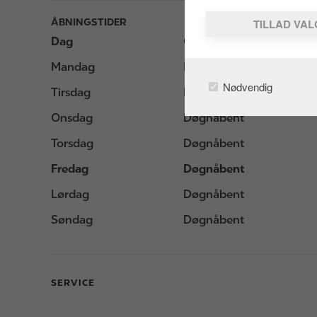
ÅBNINGSTIDER
TILLAD VA
Dag
Opening hours
Mandag
Døgnåbent
Nødvendig
Tirsdag
Døgnåbent
Onsdag
Døgnåbent
Torsdag
Døgnåbent
Fredag
Døgnåbent
Lørdag
Døgnåbent
Søndag
Døgnåbent
SERVICE