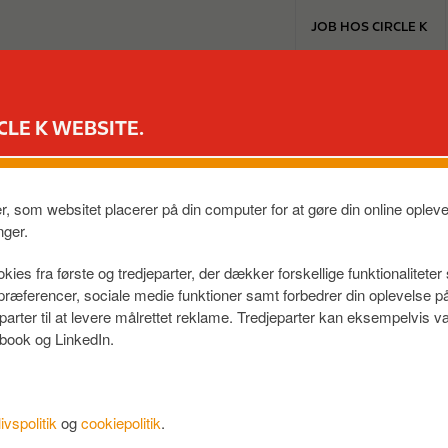
T
JOB HOS CIRCLE K
o
p
m
EXTRA & MASTERCARD
VORES PRODUKTER
TIL BILEN
e
CLE K WEBSITE.
n
u
 ROSENVANGS ALLE
er, som websitet placerer på din computer for at gøre din online ople
8270
,
DK
nger.
kies fra første og tredjeparter, der dækker forskellige funktionalitete
f præferencer, sociale medie funktioner samt forbedrer din oplevelse 
eparter til at levere målrettet reklame. Tredjeparter kan eksempelvi
book og LinkedIn.
livspolitik
og
cookiepolitik
.