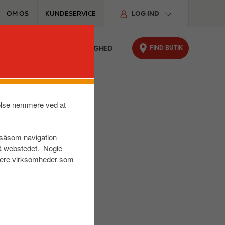
OM OS
KUNDESERVICE
LOG IND
FIND BUTIK
FYRINGSOLIE
BÆREDYGTIGHED
velse nemmere ved at
r såsom navigation
på webstedet. Nogle
s være virksomheder som