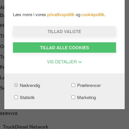
ÅBNINGSTIDER
Læs mere i vores
privatlivspolitik
og
cookiepolitik
.
Dag
Opening hours
Mandag
Døgnåbent
TILLAD VALGTE
Tirsdag
Døgnåbent
Onsdag
Døgnåbent
TILLAD ALLE COOKIES
Torsdag
Døgnåbent
VIS DETALJER
Fredag
Døgnåbent
Lørdag
Døgnåbent
Nødvendig
Præferencer
Søndag
Døgnåbent
Statistik
Marketing
SERVICE
TruckDiesel Network