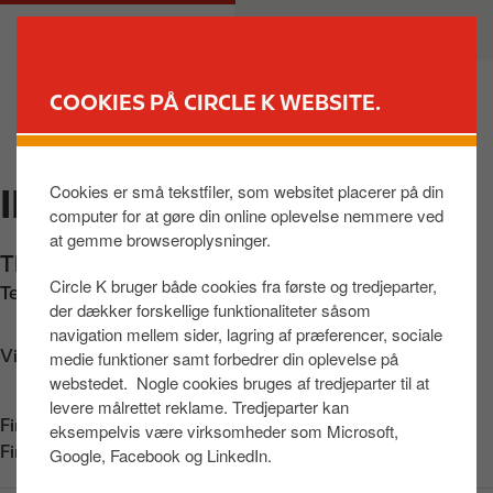
G
M
PRIVAT
ERHVERV
å
a
t
i
i
n
COOKIES PÅ CIRCLE K WEBSITE.
l
n
FIND BUTIK
h
a
o
v
Cookies er små tekstfiler, som websitet placerer på din
INGO HARBOØRE
v
i
computer for at gøre din online oplevelse nemmere ved
e
g
at gemme browseroplysninger.
d
a
Thyborønvej 68
,
Harboøre
,
7673
,
DK
i
t
Circle K bruger både cookies fra første og tredjeparter,
Telefon:
+4580208088
n
i
der dækker forskellige funktionaliteter såsom
d
o
navigation mellem sider, lagring af præferencer, sociale
h
n
Vis vej
medie funktioner samt forbedrer din oplevelse på
webstedet. Nogle cookies bruges af tredjeparter til at
o
levere målrettet reklame. Tredjeparter kan
l
Find os på:
App Store
eksempelvis være virksomheder som Microsoft,
d
Find os på:
Google Play
Google, Facebook og LinkedIn.