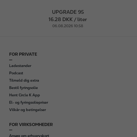
UPGRADE 95
16.28 DKK / liter
06.08.2026 10:58
FOR PRIVATE
F
o
Ladestander
o
Podcast
t
Tilmeld dig extra
e
Bestil fyringsolie
r
Hent Circle K App
El- og fyringsoliepriser
Vilkår og betingelser
FOR VIRKSOMHEDER
Ansøg om erhvervskort