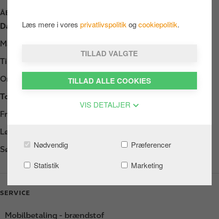
ÅBNINGSTIDER
Læs mere i vores
privatlivspolitik
og
cookiepolitik
.
Dag
Opening hours
Mandag
Døgnåbent
TILLAD VALGTE
Tirsdag
Døgnåbent
Onsdag
Døgnåbent
TILLAD ALLE COOKIES
Torsdag
Døgnåbent
VIS DETALJER
Fredag
Døgnåbent
Lørdag
Døgnåbent
Nødvendig
Præferencer
Søndag
Døgnåbent
Statistik
Marketing
SERVICE
Mobilbetaling - brændstof