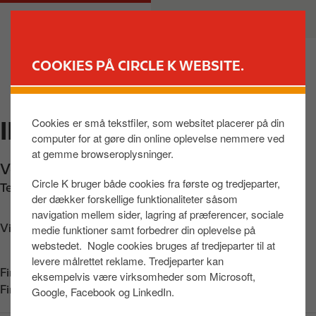
G
M
PRIVAT
ERHVERV
å
a
t
i
i
n
COOKIES PÅ CIRCLE K WEBSITE.
l
n
FIND BUTIK
h
a
o
v
Cookies er små tekstfiler, som websitet placerer på din
INGO BRANDE
v
i
computer for at gøre din online oplevelse nemmere ved
e
g
at gemme browseroplysninger.
d
a
Vejlevej 51
,
Brande
,
7330
,
DK
i
t
Circle K bruger både cookies fra første og tredjeparter,
Telefon:
+4580208088
n
i
der dækker forskellige funktionaliteter såsom
d
o
navigation mellem sider, lagring af præferencer, sociale
h
n
Vis vej
medie funktioner samt forbedrer din oplevelse på
webstedet. Nogle cookies bruges af tredjeparter til at
o
levere målrettet reklame. Tredjeparter kan
l
Find os på:
App Store
eksempelvis være virksomheder som Microsoft,
d
Find os på:
Google Play
Google, Facebook og LinkedIn.