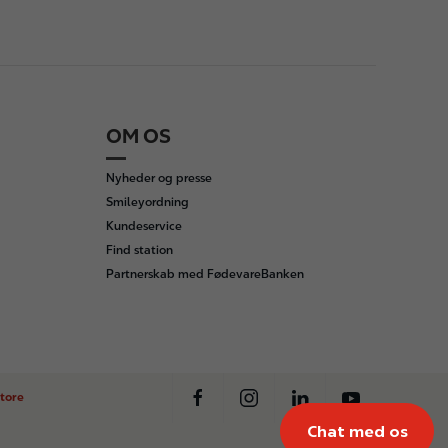
OM OS
Nyheder og presse
Smileyordning
Kundeservice
Find station
Partnerskab med FødevareBanken
tore
Chat med os