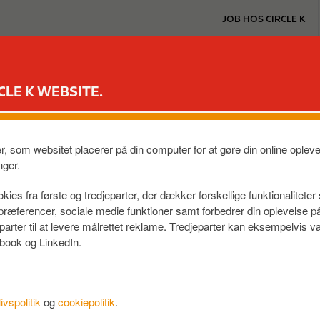
T
JOB HOS CIRCLE K
o
p
m
EXTRA & MASTERCARD
VORES PRODUKTER
TIL BILEN
e
CLE K WEBSITE.
n
u
LEVVEJ, VALBY
er, som websitet placerer på din computer for at gøre din online ople
K
nger.
kies fra første og tredjeparter, der dækker forskellige funktionalitete
f præferencer, sociale medie funktioner samt forbedrer din oplevelse 
eparter til at levere målrettet reklame. Tredjeparter kan eksempelvi
book og LinkedIn.
livspolitik
og
cookiepolitik
.