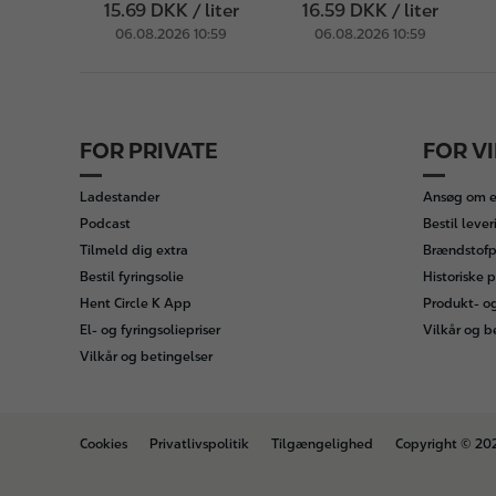
15.69 DKK / liter
16.59 DKK / liter
06.08.2026 10:59
06.08.2026 10:59
FOR PRIVATE
FOR V
F
o
Ladestander
Ansøg om e
o
Podcast
Bestil lever
t
Tilmeld dig extra
Brændstofpr
e
Bestil fyringsolie
Historiske p
r
Hent Circle K App
Produkt- o
El- og fyringsoliepriser
Vilkår og b
Vilkår og betingelser
B
Cookies
Privatlivspolitik
Tilgængelighed
Copyright © 20
o
t