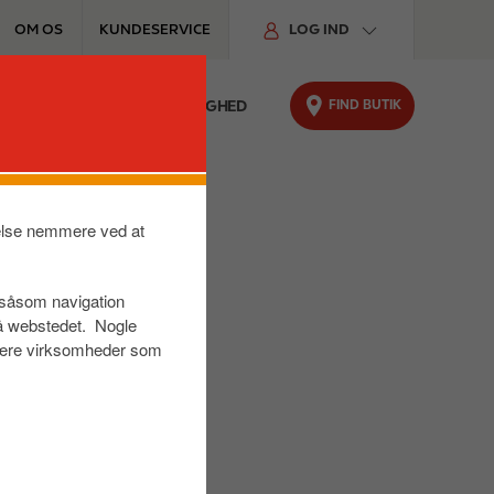
OM OS
KUNDESERVICE
LOG IND
FIND BUTIK
FYRINGSOLIE
BÆREDYGTIGHED
velse nemmere ved at
r såsom navigation
på webstedet. Nogle
s være virksomheder som