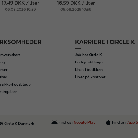
17.49 DKK / liter
16.59 DKK / liter
06.08.2026 10:59
06.08.2026 10:59
IRKSOMHEDER
KARRIERE I CIRCLE K
rhvervskort
Job hos Circle K
ing
Ledige stillinger
iser
Livet i butikken
riser
Livet på kontoret
g sikkerhedsblade
etingelser
Find os i
Google Play
Find os i
App S
26 Circle K Danmark