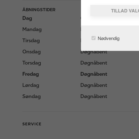
ÅBNINGSTIDER
TILLAD VA
Dag
Opening hours
Mandag
Døgnåbent
Nødvendig
Tirsdag
Døgnåbent
Onsdag
Døgnåbent
Torsdag
Døgnåbent
Fredag
Døgnåbent
Lørdag
Døgnåbent
Søndag
Døgnåbent
SERVICE