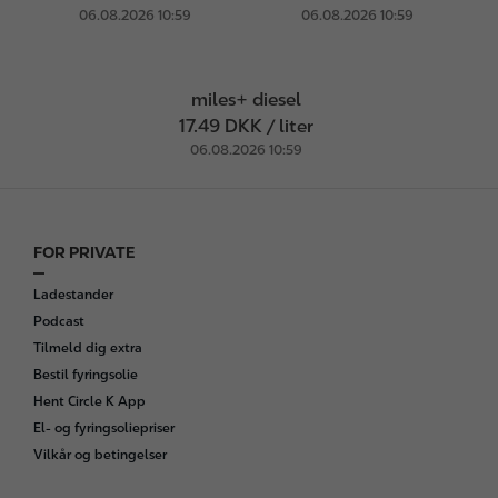
06.08.2026 10:59
06.08.2026 10:59
miles+ diesel
17.49 DKK / liter
06.08.2026 10:59
FOR PRIVATE
F
o
Ladestander
o
Podcast
t
Tilmeld dig extra
e
Bestil fyringsolie
r
Hent Circle K App
El- og fyringsoliepriser
Vilkår og betingelser