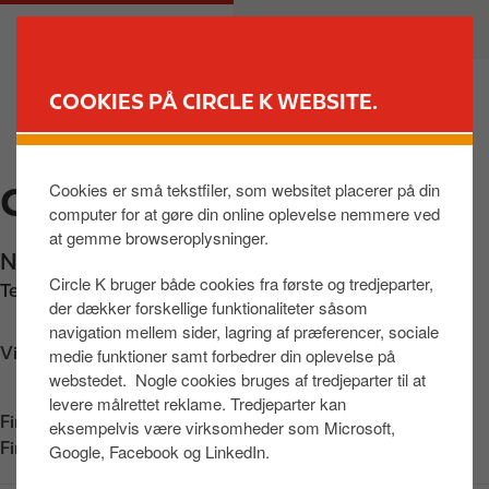
G
M
PRIVAT
ERHVERV
å
a
t
i
i
n
COOKIES PÅ CIRCLE K WEBSITE.
l
n
FIND BUTIK
h
a
o
v
Cookies er små tekstfiler, som websitet placerer på din
CIRCLE K TØNDER
v
i
computer for at gøre din online oplevelse nemmere ved
e
g
at gemme browseroplysninger.
d
a
Ndr. Landevej 8
,
Tønder
,
6270
,
DK
i
t
Circle K bruger både cookies fra første og tredjeparter,
Telefon:
+4574721513
n
i
der dækker forskellige funktionaliteter såsom
d
o
navigation mellem sider, lagring af præferencer, sociale
h
n
Vis vej
medie funktioner samt forbedrer din oplevelse på
webstedet. Nogle cookies bruges af tredjeparter til at
o
levere målrettet reklame. Tredjeparter kan
l
Find os på:
App Store
eksempelvis være virksomheder som Microsoft,
d
Find os på:
Google Play
Google, Facebook og LinkedIn.