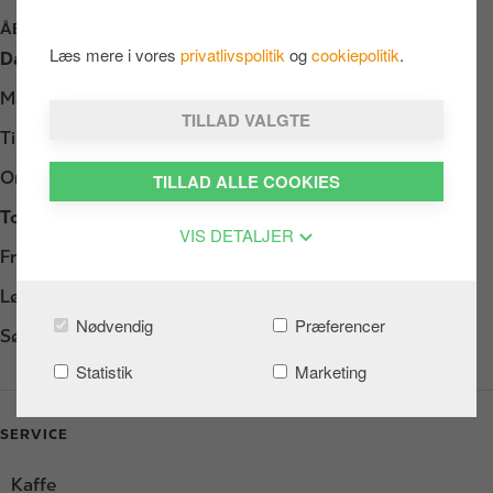
ÅBNINGSTIDER
Læs mere i vores
privatlivspolitik
og
cookiepolitik
.
Dag
Opening hours
Mandag
05:00 - 23:00
TILLAD VALGTE
Tirsdag
05:00 - 23:00
Onsdag
05:00 - 23:00
TILLAD ALLE COOKIES
Torsdag
05:00 - 23:00
VIS DETALJER
Fredag
05:00 - 24:00
Lørdag
06:00 - 24:00
Nødvendig
Præferencer
Søndag
06:00 - 23:00
Statistik
Marketing
SERVICE
Kaffe