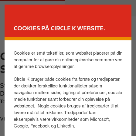
G
M
PRIVAT
ERHVERV
å
a
t
i
i
n
COOKIES PÅ CIRCLE K WEBSITE.
l
n
FIND BUTIK
h
a
o
v
Cookies er små tekstfiler, som websitet placerer på din
CIRCLE K
v
i
computer for at gøre din online oplevelse nemmere ved
e
g
STRANDBOULEVARDEN
at gemme browseroplysninger.
d
a
i
t
Circle K bruger både cookies fra første og tredjeparter,
n
i
Strandboulevarden 91
,
København Ø
,
2100
,
der dækker forskellige funktionaliteter såsom
d
o
navigation mellem sider, lagring af præferencer, sociale
DK
h
n
medie funktioner samt forbedrer din oplevelse på
Telefon:
+4535420222
webstedet. Nogle cookies bruges af tredjeparter til at
o
levere målrettet reklame. Tredjeparter kan
l
eksempelvis være virksomheder som Microsoft,
Vis vej
d
Google, Facebook og LinkedIn.