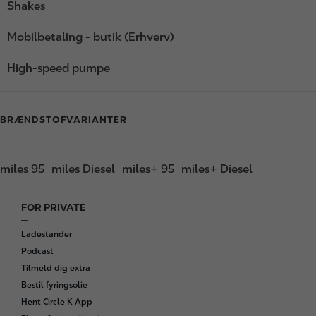
Shakes
Mobilbetaling - butik (Erhverv)
High-speed pumpe
BRÆNDSTOFVARIANTER
miles 95
miles Diesel
miles+ 95
miles+ Diesel
FOR PRIVATE
F
o
Ladestander
o
Podcast
t
Tilmeld dig extra
e
Bestil fyringsolie
r
Hent Circle K App