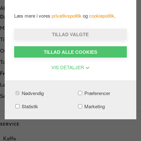
ÅBNINGSTIDER
Læs mere i vores
privatlivspolitik
og
cookiepolitik
.
Dag
Opening hours
Mandag
Døgnåbent
TILLAD VALGTE
Tirsdag
Døgnåbent
Onsdag
Døgnåbent
TILLAD ALLE COOKIES
Torsdag
Døgnåbent
VIS DETALJER
Fredag
Døgnåbent
Lørdag
Døgnåbent
Nødvendig
Præferencer
Søndag
Døgnåbent
Statistik
Marketing
SERVICE
Kaffe