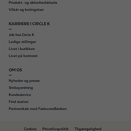
Produkt- og sikkerhedsblade
Vilkår og betingelser
KARRIERE I CIRCLE K
Job hos Circle K
Ledige stillinger
Livet i butikken
Livet på kontoret
OM OS
Nyheder og presse
Smileyordning
Kundeservice
Find station
Partnerskab med FødevareBanken
B
Cookies
Privatlivspolitik
Tilgængelighed