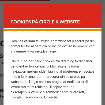
G
M
PRIVAT
ERHVERV
å
a
t
i
i
n
COOKIES PÅ CIRCLE K WEBSITE.
l
n
FIND BUTIK
h
a
o
v
Cookies er små tekstfiler, som websitet placerer på din
CIRCLE K SKÅDE
v
i
computer for at gøre din online oplevelse nemmere ved
e
g
at gemme browseroplysninger.
d
a
Stenvej 1, Skåde
,
Højbjerg
,
8270
,
DK
i
t
Circle K bruger både cookies fra første og tredjeparter,
Telefon:
+4586277599
n
i
der dækker forskellige funktionaliteter såsom
d
o
navigation mellem sider, lagring af præferencer, sociale
h
n
Vis vej
medie funktioner samt forbedrer din oplevelse på
webstedet. Nogle cookies bruges af tredjeparter til at
o
levere målrettet reklame. Tredjeparter kan
l
Find os på:
App Store
eksempelvis være virksomheder som Microsoft,
d
Find os på:
Google Play
Google, Facebook og LinkedIn.