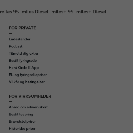
miles 95
miles Diesel
miles+ 95
miles+ Diesel
FOR PRIVATE
F
o
Ladestander
o
Podcast
t
Tilmeld dig extra
e
Bestil fyringsolie
r
Hent Circle K App
El- og fyringsoliepriser
Vilkår og betingelser
FOR VIRKSOMHEDER
Ansøg om erhvervskort
Bestil levering
Brændstofpriser
Historiske priser