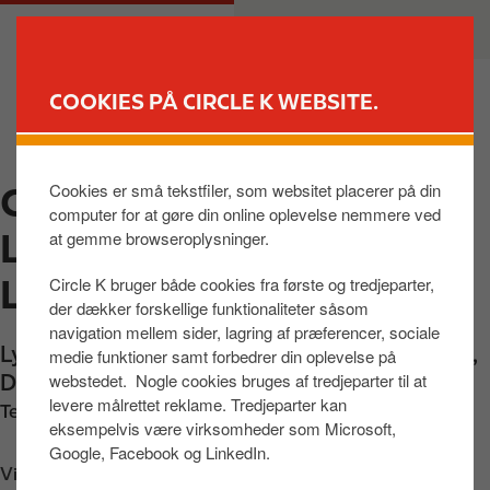
G
M
PRIVAT
ERHVERV
å
a
t
i
i
n
COOKIES PÅ CIRCLE K WEBSITE.
l
n
FIND BUTIK
h
a
o
v
Cookies er små tekstfiler, som websitet placerer på din
CIRCLE K
v
i
computer for at gøre din online oplevelse nemmere ved
e
g
LYNGBYGÅRDSVEJ,
at gemme browseroplysninger.
d
a
i
t
LYNGBY
Circle K bruger både cookies fra første og tredjeparter,
n
i
der dækker forskellige funktionaliteter såsom
d
o
navigation mellem sider, lagring af præferencer, sociale
Lyngbygårdsvej 138
,
Kongens Lyngby
,
2800
,
h
n
medie funktioner samt forbedrer din oplevelse på
webstedet. Nogle cookies bruges af tredjeparter til at
DK
o
levere målrettet reklame. Tredjeparter kan
l
Telefon:
+4545883776
eksempelvis være virksomheder som Microsoft,
d
Google, Facebook og LinkedIn.
Vis vej