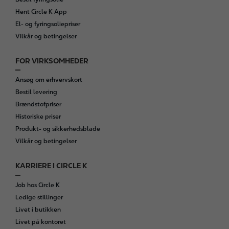
r
Hent Circle K App
El- og fyringsoliepriser
Vilkår og betingelser
FOR VIRKSOMHEDER
Ansøg om erhvervskort
Bestil levering
Brændstofpriser
Historiske priser
Produkt- og sikkerhedsblade
Vilkår og betingelser
KARRIERE I CIRCLE K
Job hos Circle K
Ledige stillinger
Livet i butikken
Livet på kontoret