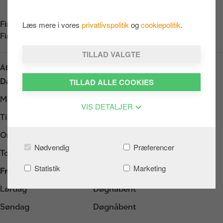
Læs mere i vores
privatlivspolitik
og
cookiepolitik
.
Find os på:
App Store
Find os på:
Google Play
TILLAD VALGTE
ÅBNINGSTIDER
TILLAD ALLE COOKIES
Dag
Opening hours
Mandag
Døgnåbent
VIS DETALJER
Tirsdag
Døgnåbent
Onsdag
Døgnåbent
Nødvendig
Præferencer
Torsdag
Døgnåbent
Statistik
Marketing
Fredag
Døgnåbent
Lørdag
Døgnåbent
Søndag
Døgnåbent