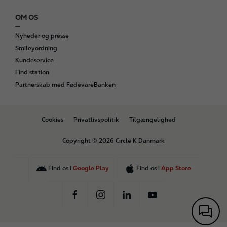
OM OS
Nyheder og presse
Smileyordning
Kundeservice
Find station
Partnerskab med FødevareBanken
B
Cookies
Privatlivspolitik
Tilgængelighed
o
t
Copyright © 2026 Circle K Danmark
t
o
m
Find os i
Google Play
Find os i
App Store