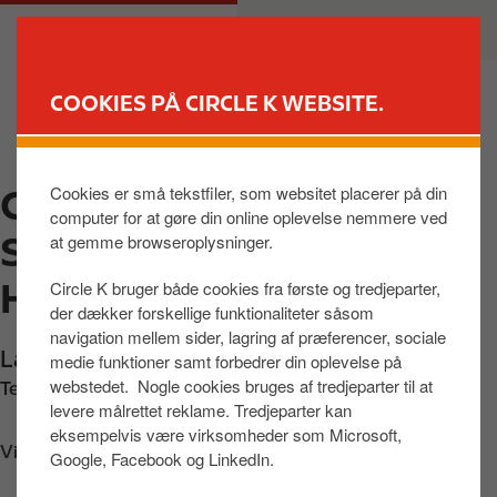
G
M
PRIVAT
ERHVERV
å
a
t
i
i
n
COOKIES PÅ CIRCLE K WEBSITE.
l
n
FIND BUTIK
h
a
o
v
Cookies er små tekstfiler, som websitet placerer på din
CIRCLE K LAURIDS
v
i
computer for at gøre din online oplevelse nemmere ved
e
g
SKAUSGADE,
at gemme browseroplysninger.
d
a
i
t
HADERSLEV
Circle K bruger både cookies fra første og tredjeparter,
n
i
der dækker forskellige funktionaliteter såsom
d
o
navigation mellem sider, lagring af præferencer, sociale
Laurids Skaus Gade 21
,
Haderslev
,
6100
,
DK
h
n
medie funktioner samt forbedrer din oplevelse på
webstedet. Nogle cookies bruges af tredjeparter til at
o
Telefon:
+4574533550
levere målrettet reklame. Tredjeparter kan
l
eksempelvis være virksomheder som Microsoft,
d
Vis vej
Google, Facebook og LinkedIn.