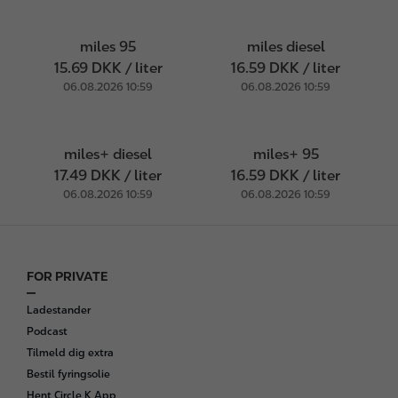
miles 95
miles diesel
15.69 DKK / liter
16.59 DKK / liter
06.08.2026 10:59
06.08.2026 10:59
miles+ diesel
miles+ 95
17.49 DKK / liter
16.59 DKK / liter
06.08.2026 10:59
06.08.2026 10:59
FOR PRIVATE
F
o
Ladestander
o
Podcast
t
Tilmeld dig extra
e
Bestil fyringsolie
r
Hent Circle K App