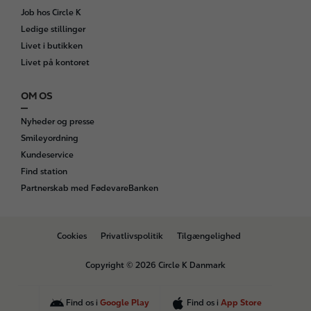
Job hos Circle K
Ledige stillinger
Livet i butikken
Livet på kontoret
OM OS
Nyheder og presse
Smileyordning
Kundeservice
Find station
Partnerskab med FødevareBanken
B
Cookies
Privatlivspolitik
Tilgængelighed
o
t
Copyright © 2026 Circle K Danmark
t
o
m
Find os i
Google Play
Find os i
App Store