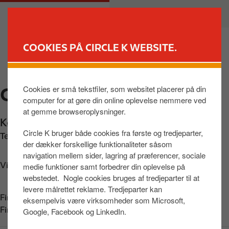
G
M
PRIVAT
ERHVERV
å
a
t
i
i
n
COOKIES PÅ CIRCLE K WEBSITE.
l
n
FIND BUTIK
h
a
o
v
Cookies er små tekstfiler, som websitet placerer på din
CIRCLE K HILLERØD
v
i
computer for at gøre din online oplevelse nemmere ved
e
g
at gemme browseroplysninger.
d
a
Københavnsvej 10
,
Hillerød
,
3400
,
DK
i
t
Circle K bruger både cookies fra første og tredjeparter,
Telefon:
+4548264187
n
i
der dækker forskellige funktionaliteter såsom
d
o
navigation mellem sider, lagring af præferencer, sociale
h
n
Vis vej
medie funktioner samt forbedrer din oplevelse på
webstedet. Nogle cookies bruges af tredjeparter til at
o
levere målrettet reklame. Tredjeparter kan
l
Find os på:
App Store
eksempelvis være virksomheder som Microsoft,
d
Find os på:
Google Play
Google, Facebook og LinkedIn.