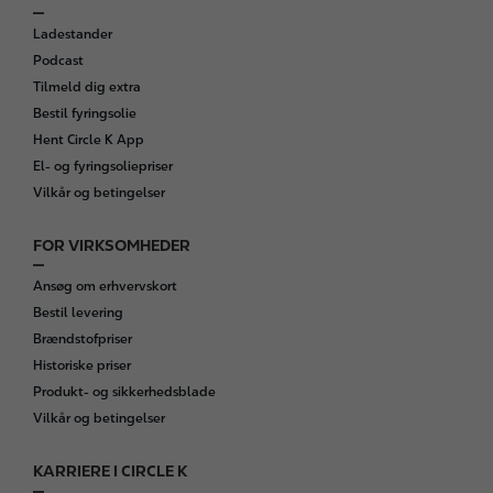
o
Ladestander
o
Podcast
t
Tilmeld dig extra
e
Bestil fyringsolie
r
Hent Circle K App
El- og fyringsoliepriser
Vilkår og betingelser
FOR VIRKSOMHEDER
Ansøg om erhvervskort
Bestil levering
Brændstofpriser
Historiske priser
Produkt- og sikkerhedsblade
Vilkår og betingelser
KARRIERE I CIRCLE K