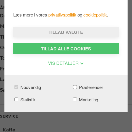
ÅBNINGSTIDER
Læs mere i vores
privatlivspolitik
og
cookiepolitik
.
Dag
Opening hours
Mandag
Døgnåbent
TILLAD VALGTE
Tirsdag
Døgnåbent
Onsdag
Døgnåbent
TILLAD ALLE COOKIES
Torsdag
Døgnåbent
VIS DETALJER
Fredag
Døgnåbent
Lørdag
Døgnåbent
Nødvendig
Præferencer
Søndag
Døgnåbent
Statistik
Marketing
SERVICE
Kaffe