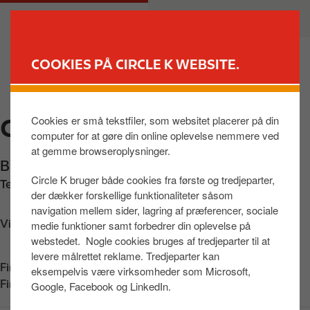
G
M
PRIVAT
ERHVERV
å
a
t
i
i
n
COOKIES PÅ CIRCLE K WEBSITE.
l
n
FIND BUTIK
h
a
o
v
Cookies er små tekstfiler, som websitet placerer på din
CIRCLE K BIRKERØD
v
i
computer for at gøre din online oplevelse nemmere ved
e
g
at gemme browseroplysninger.
d
a
Bistrupvej 80
,
Birkerød
,
3460
,
DK
i
t
Circle K bruger både cookies fra første og tredjeparter,
Telefon:
+4545811345
n
i
der dækker forskellige funktionaliteter såsom
d
o
navigation mellem sider, lagring af præferencer, sociale
h
n
Vis vej
medie funktioner samt forbedrer din oplevelse på
webstedet. Nogle cookies bruges af tredjeparter til at
o
levere målrettet reklame. Tredjeparter kan
l
Find os på:
App Store
eksempelvis være virksomheder som Microsoft,
d
Find os på:
Google Play
Google, Facebook og LinkedIn.