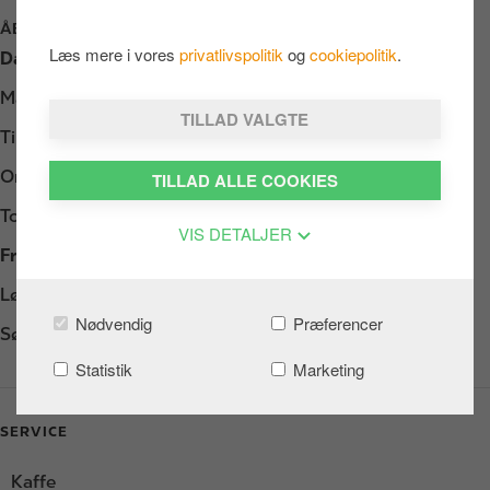
ÅBNINGSTIDER
Læs mere i vores
privatlivspolitik
og
cookiepolitik
.
Dag
Opening hours
Mandag
06:00 - 23:00
TILLAD VALGTE
Tirsdag
06:00 - 23:00
Onsdag
06:00 - 23:00
TILLAD ALLE COOKIES
Torsdag
06:00 - 23:00
VIS DETALJER
Fredag
06:00 - 23:00
Lørdag
07:00 - 23:00
Nødvendig
Præferencer
Søndag
07:00 - 23:00
Statistik
Marketing
SERVICE
Kaffe