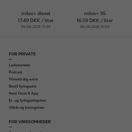
miles+ diesel
miles+ 95
17.49 DKK / liter
16.59 DKK / liter
06.08.2026 10:59
06.08.2026 10:59
FOR PRIVATE
F
o
Ladestander
o
Podcast
t
Tilmeld dig extra
e
Bestil fyringsolie
r
Hent Circle K App
El- og fyringsoliepriser
Vilkår og betingelser
FOR VIRKSOMHEDER