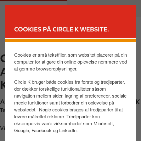
G
M
PRIVAT
ERHVERV
å
a
t
i
i
n
COOKIES PÅ CIRCLE K WEBSITE.
l
n
FIND BUTIK
h
a
o
v
Cookies er små tekstfiler, som websitet placerer på din
CIRCLE K
v
i
computer for at gøre din online oplevelse nemmere ved
e
g
AMAGERFÆLLEDVEJ,
at gemme browseroplysninger.
d
a
i
t
KBH S
Circle K bruger både cookies fra første og tredjeparter,
n
i
der dækker forskellige funktionaliteter såsom
d
o
navigation mellem sider, lagring af præferencer, sociale
Amagerfælledvej 38
,
København S
,
2300
,
DK
h
n
medie funktioner samt forbedrer din oplevelse på
webstedet. Nogle cookies bruges af tredjeparter til at
o
Telefon:
+4532572301
levere målrettet reklame. Tredjeparter kan
l
eksempelvis være virksomheder som Microsoft,
d
Vis vej
Google, Facebook og LinkedIn.