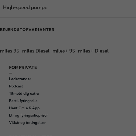
High-speed pumpe
BRÆNDSTOFVARIANTER
miles 95
miles Diesel
miles+ 95
miles+ Diesel
FOR PRIVATE
F
o
Ladestander
o
Podcast
t
Tilmeld dig extra
e
Bestil fyringsolie
r
Hent Circle K App
El- og fyringsoliepriser
Vilkår og betingelser