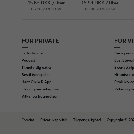
15.69 DKK / liter
16.59 DKK / liter
06.08.2026 10:59
06.08.2026 10:59
FOR PRIVATE
FOR V
F
o
Ladestander
Ansøg om e
o
Podcast
Bestil lever
t
Tilmeld dig extra
Brændstofpr
e
Bestil fyringsolie
Historiske p
r
Hent Circle K App
Produkt- o
El- og fyringsoliepriser
Vilkår og b
Vilkår og betingelser
B
Cookies
Privatlivspolitik
Tilgængelighed
Copyright © 20
o
t