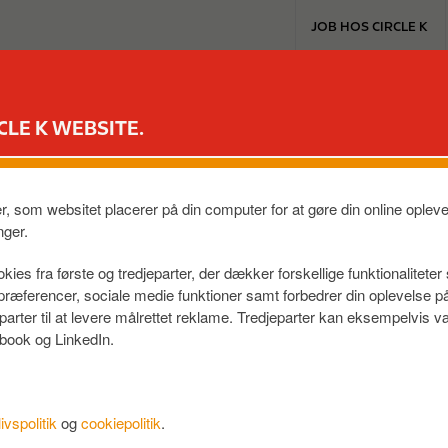
T
JOB HOS CIRCLE K
o
p
m
EXTRA & MASTERCARD
VORES PRODUKTER
TIL BILEN
e
CLE K WEBSITE.
n
u
D
er, som websitet placerer på din computer for at gøre din online ople
K
nger.
kies fra første og tredjeparter, der dækker forskellige funktionalitete
f præferencer, sociale medie funktioner samt forbedrer din oplevelse 
eparter til at levere målrettet reklame. Tredjeparter kan eksempelvi
book og LinkedIn.
livspolitik
og
cookiepolitik
.