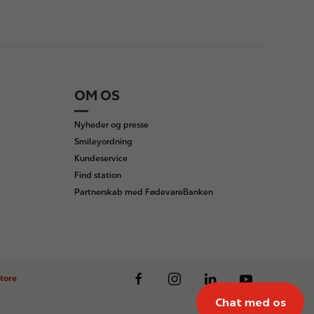
OM OS
Nyheder og presse
Smileyordning
Kundeservice
Find station
Partnerskab med FødevareBanken
tore
Chat med os