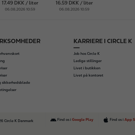
17.49 DKK / liter
16.59 DKK / liter
06.08.2026 10:59
06.08.2026 10:59
IRKSOMHEDER
KARRIERE I CIRCLE K
rhvervskort
Job hos Circle K
ing
Ledige stillinger
iser
Livet i butikken
riser
Livet på kontoret
g sikkerhedsblade
etingelser
Find os i
Google Play
Find os i
App S
26 Circle K Danmark