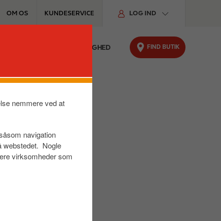
OM OS
KUNDESERVICE
LOG IND
FIND BUTIK
FYRINGSOLIE
BÆREDYGTIGHED
velse nemmere ved at
r såsom navigation
på webstedet. Nogle
s være virksomheder som