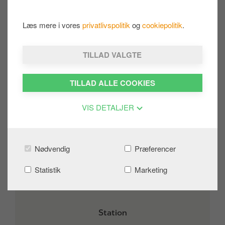
Efternavn
Læs mere i vores
privatlivspolitik
og
cookiepolitik
.
TILLAD VALGTE
Landekod
e
Telefon
TILLAD ALLE COOKIES
VIS DETALJER
E-mail
Nødvendig
Præferencer
Vælg venligst, hvad din henvendelse
drejer sig om
Statistik
Marketing
Station