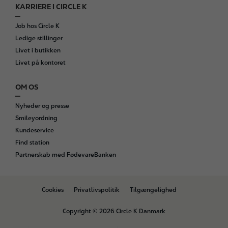
KARRIERE I CIRCLE K
Job hos Circle K
Ledige stillinger
Livet i butikken
Livet på kontoret
OM OS
Nyheder og presse
Smileyordning
Kundeservice
Find station
Partnerskab med FødevareBanken
B
Cookies
Privatlivspolitik
Tilgængelighed
o
t
Copyright © 2026 Circle K Danmark
t
o