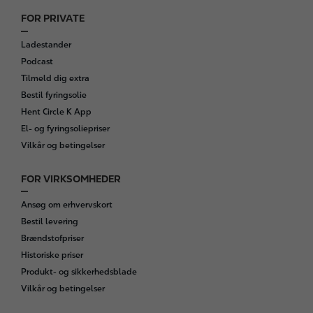
FOR PRIVATE
F
o
Ladestander
o
Podcast
t
Tilmeld dig extra
e
Bestil fyringsolie
r
Hent Circle K App
El- og fyringsoliepriser
Vilkår og betingelser
FOR VIRKSOMHEDER
Ansøg om erhvervskort
Bestil levering
Brændstofpriser
Historiske priser
Produkt- og sikkerhedsblade
Vilkår og betingelser