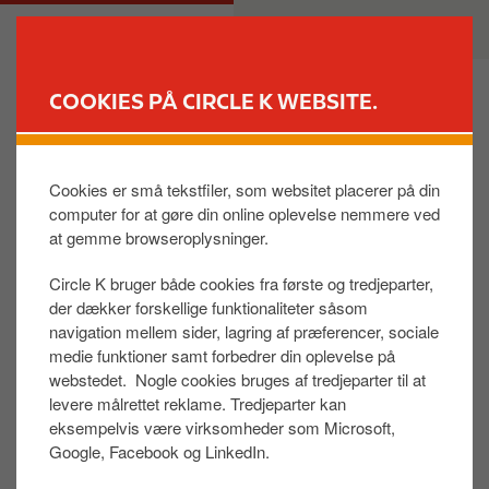
G
M
PRIVAT
ERHVERV
å
a
t
i
i
n
COOKIES PÅ CIRCLE K WEBSITE.
l
n
FIND BUTIK
h
a
o
v
Cookies er små tekstfiler, som websitet placerer på din
Ris og ros
v
i
computer for at gøre din online oplevelse nemmere ved
e
g
at gemme browseroplysninger.
d
a
Er du privat- eller erhvervskunde?
i
t
Circle K bruger både cookies fra første og tredjeparter,
Privat
n
i
der dækker forskellige funktionaliteter såsom
d
o
navigation mellem sider, lagring af præferencer, sociale
Erhverv
h
n
medie funktioner samt forbedrer din oplevelse på
webstedet. Nogle cookies bruges af tredjeparter til at
o
levere målrettet reklame. Tredjeparter kan
l
eksempelvis være virksomheder som Microsoft,
Fornavn
d
Google, Facebook og LinkedIn.