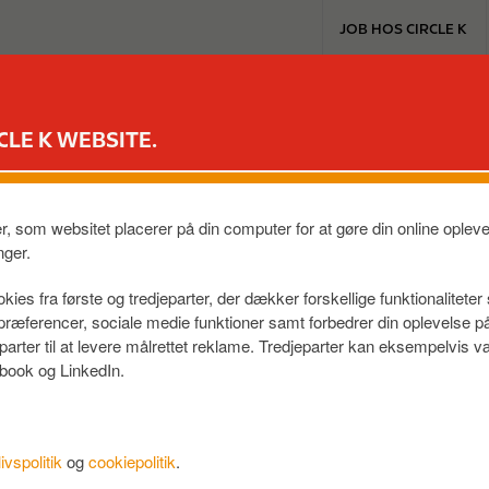
T
JOB HOS CIRCLE K
o
p
m
EXTRA & MASTERCARD
VORES PRODUKTER
TIL BILEN
e
CLE K WEBSITE.
n
f til hjemmet?
u
er, som websitet placerer på din computer for at gøre din online ople
emmet, du kan
læse mere om den her
.
nger.
kies fra første og tredjeparter, der dækker forskellige funktionalitete
f præferencer, sociale medie funktioner samt forbedrer din oplevelse 
eparter til at levere målrettet reklame. Tredjeparter kan eksempelvi
book og LinkedIn.
livspolitik
og
cookiepolitik
.