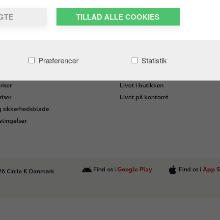
LGTE
TILLAD ALLE COOKIES
IRKSOMHEDER
KARRIERE I CIRCLE K
Præferencer
Statistik
rhvervskort
Job hos Circle K
ing
Ledige stillinger
iser
Livet i butikken
riser
Livet på kontoret
g sikkerhedsblade
etingelser
Find os i
Google Play
Find os i
App S
26 Circle K Danmark