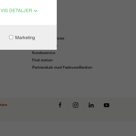
VIS DETALJER
OM OS
Marketing
Nyheder og presse
Smileyordning
Kundeservice
Find station
Partnerskab med FødevareBanken
tore