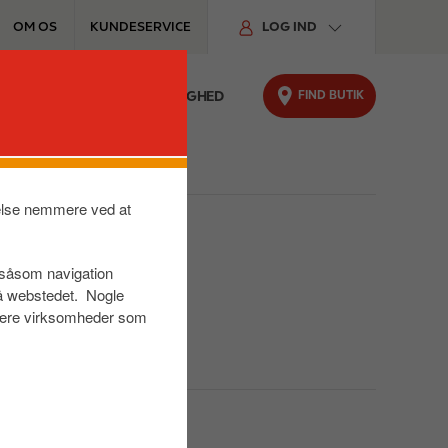
OM OS
KUNDESERVICE
LOG IND
FIND BUTIK
FYRINGSOLIE
BÆREDYGTIGHED
velse nemmere ved at
r såsom navigation
på webstedet. Nogle
s være virksomheder som