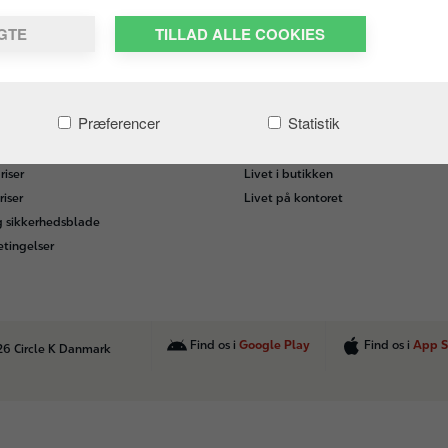
LGTE
TILLAD ALLE COOKIES
IRKSOMHEDER
KARRIERE I CIRCLE K
Præferencer
Statistik
rhvervskort
Job hos Circle K
ing
Ledige stillinger
iser
Livet i butikken
riser
Livet på kontoret
g sikkerhedsblade
etingelser
Find os i
Google Play
Find os i
App S
26 Circle K Danmark