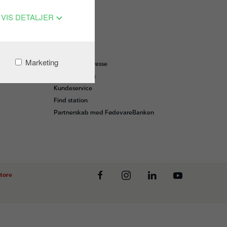
VIS DETALJER
OM OS
Marketing
Nyheder og presse
Smileyordning
Kundeservice
Find station
Partnerskab med FødevareBanken
tore