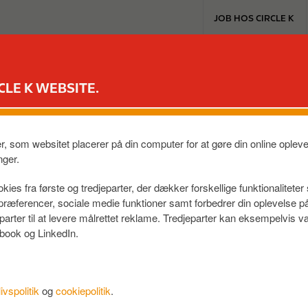
T
JOB HOS CIRCLE K
o
p
m
EXTRA & MASTERCARD
VORES PRODUKTER
TIL BILEN
e
CLE K WEBSITE.
n
?
u
er, som websitet placerer på din computer for at gøre din online ople
e + 8 dage. (1.dag til sidste dag I måneden, 8 dage til beta
nger.
kies fra første og tredjeparter, der dækker forskellige funktionalitete
f præferencer, sociale medie funktioner samt forbedrer din oplevelse 
eparter til at levere målrettet reklame. Tredjeparter kan eksempelvi
book og LinkedIn.
livspolitik
og
cookiepolitik
.