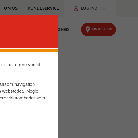
OM OS
KUNDESERVICE
LOG IND
FIND BUTIK
FYRINGSOLIE
BÆREDYGTIGHED
velse nemmere ved at
ling)
r såsom navigation
på webstedet. Nogle
s være virksomheder som