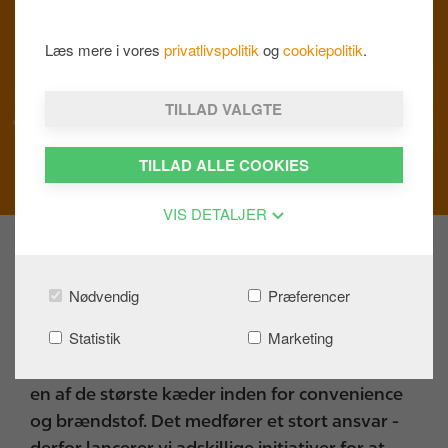
Læs mere i vores
privatlivspolitik
og
cookiepolitik
.
TILLAD VALGTE
TILLAD ALLE COOKIES
VIS DETALJER
Grønne intiativer
Nødvendig
Præferencer
Statistik
Marketing
Sammen gør vi en forskel! I årenes løb har vi
udvidet vores aktiviteter i Europa, så vi nu er
en af de største kæder inden for convenience
og brændstof. Det medfører et stort ansvar -
derfor lancerer vi adskillige initiativer for at