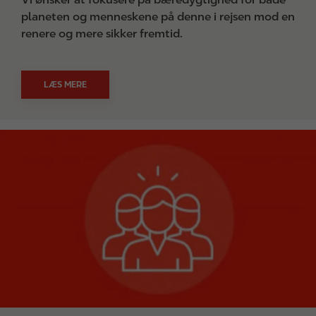
planeten og menneskene på denne i rejsen mod en
renere og mere sikker fremtid.
LÆS MERE
I
m
a
g
e