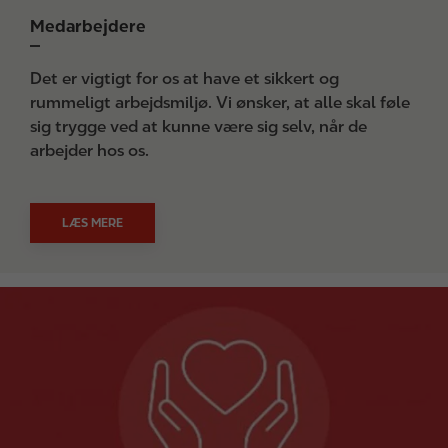
Medarbejdere
Det er vigtigt for os at have et sikkert og
rummeligt arbejdsmiljø. Vi ønsker, at alle skal føle
sig trygge ved at kunne være sig selv, når de
arbejder hos os.
LÆS MERE
I
m
a
g
e