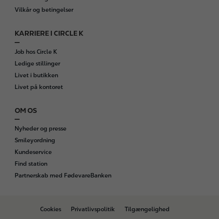
Vilkår og betingelser
KARRIERE I CIRCLE K
Job hos Circle K
Ledige stillinger
Livet i butikken
Livet på kontoret
OM OS
Nyheder og presse
Smileyordning
Kundeservice
Find station
Partnerskab med FødevareBanken
B
Cookies
Privatlivspolitik
Tilgængelighed
o