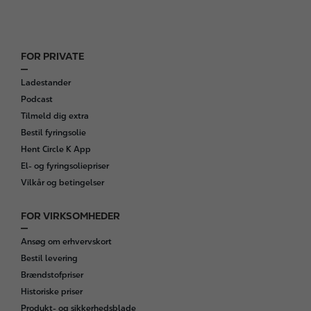
FOR PRIVATE
F
o
Ladestander
o
Podcast
t
Tilmeld dig extra
e
Bestil fyringsolie
r
Hent Circle K App
El- og fyringsoliepriser
Vilkår og betingelser
FOR VIRKSOMHEDER
Ansøg om erhvervskort
Bestil levering
Brændstofpriser
Historiske priser
Produkt- og sikkerhedsblade