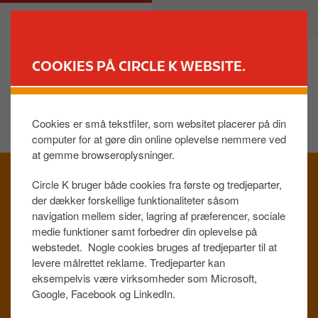
G
M
PRIVAT
ERHVERV
å
a
t
i
i
n
COOKIES PÅ CIRCLE K WEBSITE.
l
n
FIND BUTIK
h
a
o
v
Cookies er små tekstfiler, som websitet placerer på din
v
i
computer for at gøre din online oplevelse nemmere ved
e
g
at gemme browseroplysninger.
I
d
a
m
i
t
Circle K bruger både cookies fra første og tredjeparter,
a
n
i
der dækker forskellige funktionaliteter såsom
g
d
o
navigation mellem sider, lagring af præferencer, sociale
e
h
n
medie funktioner samt forbedrer din oplevelse på
webstedet. Nogle cookies bruges af tredjeparter til at
o
levere målrettet reklame. Tredjeparter kan
l
eksempelvis være virksomheder som Microsoft,
d
Google, Facebook og LinkedIn.