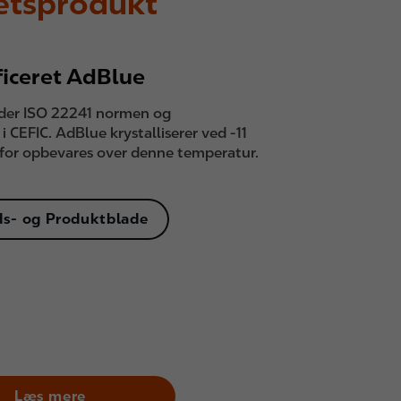
tetsprodukt
ificeret AdBlue
der ISO 22241 normen og
i CEFIC. AdBlue krystalliserer ved -11
rfor opbevares over denne temperatur.
ds- og Produktblade
Læs mere