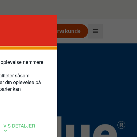
Bliv erhvervskunde
Business
Main
Navigation
ne oplevelse nemmere
aliteter såsom
rer din oplevelse på
parter kan
VIS DETALJER