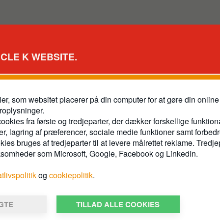
RCLE K WEBSITE.
ler, som websitet placerer på din computer for at gøre din onli
roplysninger.
ookies fra første og tredjeparter, der dækker forskellige funktion
r, lagring af præferencer, sociale medie funktioner samt forbed
es bruges af tredjeparter til at levere målrettet reklame. Tredje
ksomheder som Microsoft, Google, Facebook og LinkedIn.
atlivspolitik
og
cookiepolitik
.
 er et
LGTE
TILLAD ALLE COOKIES
 fleste nyere