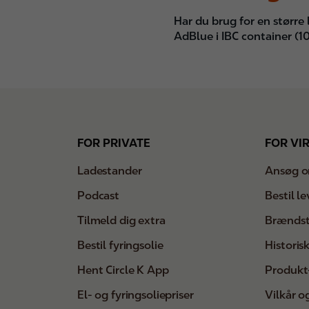
Har du brug for en større 
AdBlue i IBC container (10
Footer
FOR PRIVATE
FOR VI
Ladestander
Ansøg o
Podcast
Bestil l
Tilmeld dig extra
Brændst
Bestil fyringsolie
Historisk
Hent Circle K App
Produkt
El- og fyringsoliepriser
Vilkår o