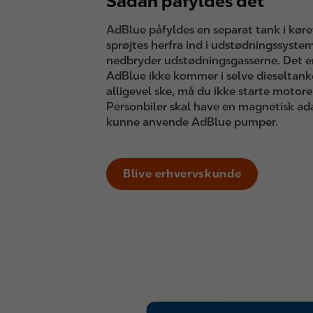
Sådan påfyldes det
AdBlue påfyldes en separat tank i køre
sprøjtes herfra ind i udstødningssyste
nedbryder udstødningsgasserne. Det er 
AdBlue ikke kommer i selve dieseltank
alligevel ske, må du ikke starte moto
Personbiler skal have en magnetisk ada
kunne anvende AdBlue pumper.
Blive erhvervskunde