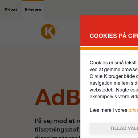
Gå
til
Privat
Erhverv
hovedindhold
COOKIES PÅ CI
Cookies er små tekstfi
ved at gemme browse
Circle K bruger både c
navigation mellem side
AdBlue
webstedet. Nogle cooki
eksempelvis være vir
Læs mere i vores
priv
På vej mod et renere miljø. AdBlue
TILLAD VA
tilsætningsstof, der benyttes til de