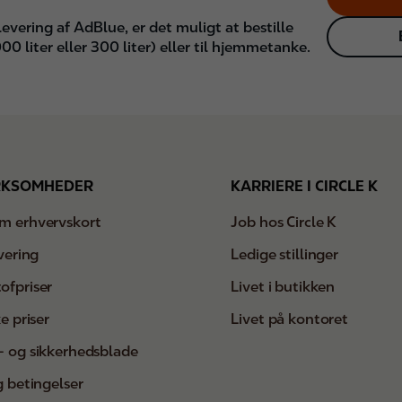
levering af AdBlue, er det muligt at bestille
00 liter eller 300 liter) eller til hjemmetanke.
RKSOMHEDER
KARRIERE I CIRCLE K
m erhvervskort
Job hos Circle K
evering
Ledige stillinger
ofpriser
Livet i butikken
e priser
Livet på kontoret
- og sikkerhedsblade
g betingelser