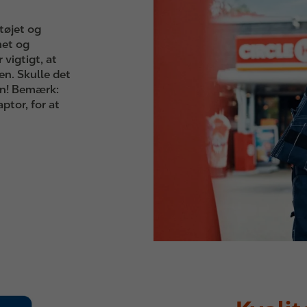
tøjet og
met og
vigtigt, at
en. Skulle det
ren! Bemærk:
ptor, for at