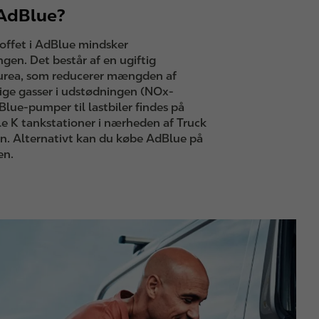
 AdBlue?
offet i AdBlue mindsker
ngen. Det består af en ugiftig
 urea, som reducerer mængden af
ige gasser i udstødningen (NOx-
Blue-pumper til lastbiler findes på
le K tankstationer i nærheden af Truck
n. Alternativt kan du købe AdBlue på
en.