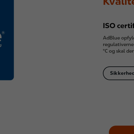
Kvali
ISO cert
AdBlue opfyl
regulativerne 
°C og skal de
Sikkerhe