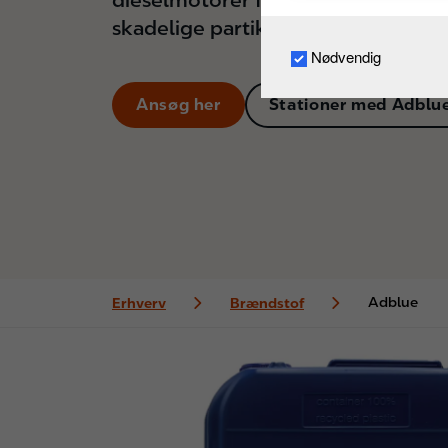
dieselmotorer for at mindske udsli
skadelige partikler.
Nødvendig
Ansøg her
Stationer med Adblu
Adblue
Erhverv
Brændstof