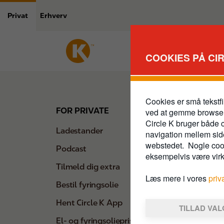
Gå
til
Privat
Erhverv
hovedindhold
COOKIES PÅ CI
Footer
Cookies er små tekstfi
FOR PRIVATE
FOR VI
ved at gemme browse
Circle K bruger både c
Ladestander
Ansøg o
navigation mellem side
webstedet. Nogle cooki
Podcast
Bestil l
eksempelvis være vir
Tilmeld dig extra
Brændst
Læs mere i vores
priv
Bestil fyringsolie
Historisk
Hent Circle K App
Produkt
TILLAD VA
El- og fyringsoliepriser
Vilkår o