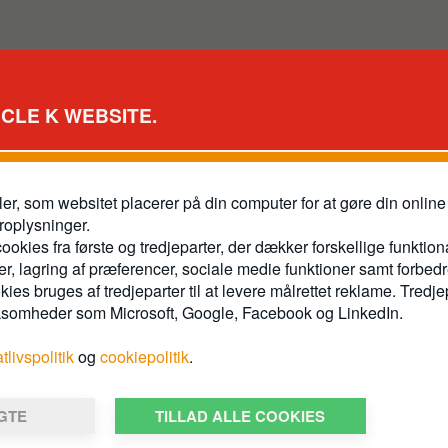
RCLE K WEBSITE.
ler, som websitet placerer på din computer for at gøre din onli
RKSOMHEDER
KARRIERE I CIRCLE K
roplysninger.
ookies fra første og tredjeparter, der dækker forskellige funktion
m erhvervskort
Job hos Circle K
r, lagring af præferencer, sociale medie funktioner samt forbed
es bruges af tredjeparter til at levere målrettet reklame. Tredje
evering
Ledige stillinger
ksomheder som Microsoft, Google, Facebook og LinkedIn.
ofpriser
Livet i butikken
atlivspolitik
og
cookiepolitik
.
e priser
Livet på kontoret
- og sikkerhedsblade
LGTE
TILLAD ALLE COOKIES
g betingelser