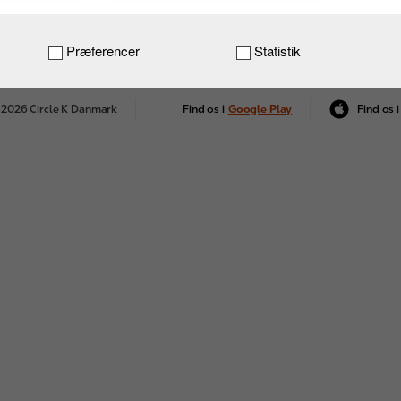
Præferencer
Statistik
 2026 Circle K Danmark
Find os i
Google Play
Find os i