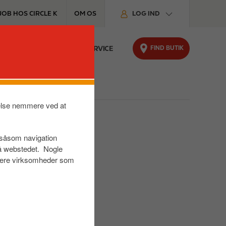
JOB HOS CIRCLE K
OM OS
LOG IND
FIND BUTIK
ING
LEVERING
KUNDESERVICE
velse nemmere ved at
r såsom navigation
på webstedet. Nogle
s være virksomheder som