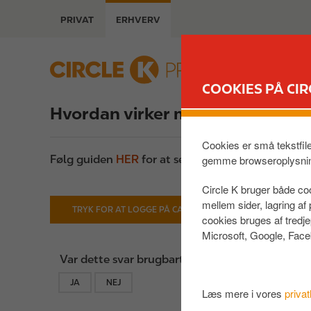
G
PRIVAT
ERHVERV
å
t
i
B
l
u
COOKIES PÅ CIR
h
s
o
i
Hvordan virker mobilbetaling/vi
v
n
e
e
Cookies er små tekstfil
d
gemme browseroplysni
s
Følg guiden
HER
for at se hvordan mobilbetaling 
i
s
Circle K bruger både coo
n
mellem sider, lagring a
d
TRYK FOR AT LOGGE PÅ CARD E-SERVICES
cookies bruges af tredj
h
Microsoft, Google, Face
o
l
Var dette svar brugbart?:
d
JA
NEJ
Læs mere i vores
privat