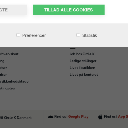
LGTE
TILLAD ALLE COOKIES
Præferencer
Statistik
IRKSOMHEDER
KARRIERE I CIRCLE K
rhvervskort
Job hos Circle K
ing
Ledige stillinger
iser
Livet i butikken
riser
Livet på kontoret
g sikkerhedsblade
etingelser
Find os i
Google Play
Find os i
App S
26 Circle K Danmark