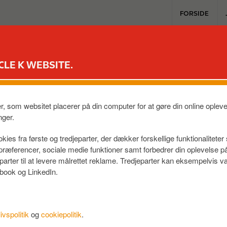
T
FORSIDE
o
p
b
VORES LØSNINGER
PRODUKTER OG SERVICES
OPLADN
u
CLE K WEBSITE.
s
i
rtuelle kort?
n
e
er, som websitet placerer på din computer for at gøre din online ople
s
nger.
og virtuelle kort virker
s
kies fra første og tredjeparter, der dækker forskellige funktionalitete
m
f præferencer, sociale medie funktioner samt forbedrer din oplevelse 
e
eparter til at levere målrettet reklame. Tredjeparter kan eksempelvi
n
book og LinkedIn.
u
livspolitik
og
cookiepolitik
.