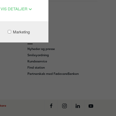
VIS DETALJER
Marketing
OM OS
Nyheder og presse
Smileyordning
Kundeservice
Find station
Partnerskab med FødevareBanken
tore